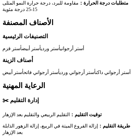
متطلبات درجة الحرارة
：
مقاومة للبرد، درجة حرارة النمو المثلى
15-25 درجة مئوية
الأصناف المصنفة
التصنيفات الرئيسية
أستر أرجواني
أستر وردي
أستر أبيض
أستر قزم
أصناف الزينة
أستر أرجواني داكن
أستر أرجواني وردي
أستر أرجواني فاتح
أستر أبيض
الرعاية المهنية
إدارة التقليم
✂️
توقيت التقليم
：
التقليم الربيعي والتقليم بعد الإزهار
طريقة التقليم
：
إزالة الفروع الميتة في الربيع، إزالة الزهور الذابلة
بعد الإزهار