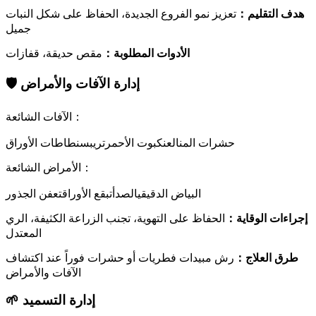
هدف التقليم
：
تعزيز نمو الفروع الجديدة، الحفاظ على شكل النبات
جميل
الأدوات المطلوبة
：
مقص حديقة، قفازات
إدارة الآفات والأمراض
🛡️
：
الآفات الشائعة
حشرات المن
العنكبوت الأحمر
تريبس
نطاطات الأوراق
：
الأمراض الشائعة
البياض الدقيقي
الصدأ
تبقع الأوراق
تعفن الجذور
إجراءات الوقاية
：
الحفاظ على التهوية، تجنب الزراعة الكثيفة، الري
المعتدل
طرق العلاج
：
رش مبيدات فطريات أو حشرات فوراً عند اكتشاف
الآفات والأمراض
إدارة التسميد
🌱