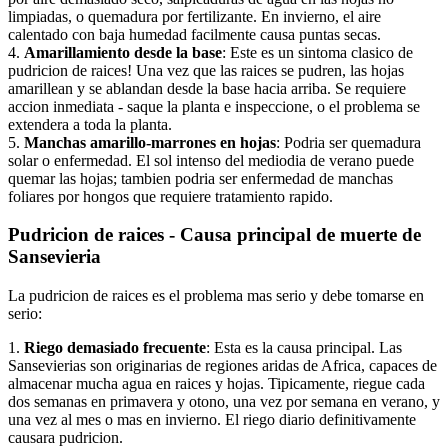
limpiadas, o quemadura por fertilizante. En invierno, el aire
calentado con baja humedad facilmente causa puntas secas.
4.
Amarillamiento desde la base
: Este es un sintoma clasico de
pudricion de raices! Una vez que las raices se pudren, las hojas
amarillean y se ablandan desde la base hacia arriba. Se requiere
accion inmediata - saque la planta e inspeccione, o el problema se
extendera a toda la planta.
5.
Manchas amarillo-marrones en hojas
: Podria ser quemadura
solar o enfermedad. El sol intenso del mediodia de verano puede
quemar las hojas; tambien podria ser enfermedad de manchas
foliares por hongos que requiere tratamiento rapido.
Pudricion de raices - Causa principal de muerte de
Sansevieria
La pudricion de raices es el problema mas serio y debe tomarse en
serio:
1.
Riego demasiado frecuente
: Esta es la causa principal. Las
Sansevierias son originarias de regiones aridas de Africa, capaces de
almacenar mucha agua en raices y hojas. Tipicamente, riegue cada
dos semanas en primavera y otono, una vez por semana en verano, y
una vez al mes o mas en invierno. El riego diario definitivamente
causara pudricion.