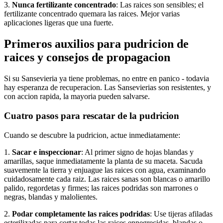
3.
Nunca fertilizante concentrado
: Las raices son sensibles; el
fertilizante concentrado quemara las raices. Mejor varias
aplicaciones ligeras que una fuerte.
Primeros auxilios para pudricion de
raices y consejos de propagacion
Si su Sansevieria ya tiene problemas, no entre en panico - todavia
hay esperanza de recuperacion. Las Sansevierias son resistentes, y
con accion rapida, la mayoria pueden salvarse.
Cuatro pasos para rescatar de la pudricion
Cuando se descubre la pudricion, actue inmediatamente:
1.
Sacar e inspeccionar
: Al primer signo de hojas blandas y
amarillas, saque inmediatamente la planta de su maceta. Sacuda
suavemente la tierra y enjuague las raices con agua, examinando
cuidadosamente cada raiz. Las raices sanas son blancas o amarillo
palido, regordetas y firmes; las raices podridas son marrones o
negras, blandas y malolientes.
2.
Podar completamente las raices podridas
: Use tijeras afiladas
esterilizadas para cortar todas las raices ennegrecidas, blandas o