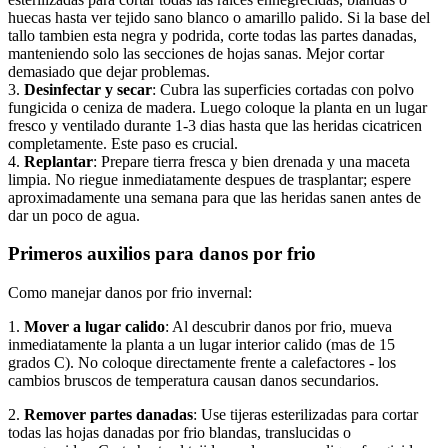
huecas hasta ver tejido sano blanco o amarillo palido. Si la base del
tallo tambien esta negra y podrida, corte todas las partes danadas,
manteniendo solo las secciones de hojas sanas. Mejor cortar
demasiado que dejar problemas.
3.
Desinfectar y secar
: Cubra las superficies cortadas con polvo
fungicida o ceniza de madera. Luego coloque la planta en un lugar
fresco y ventilado durante 1-3 dias hasta que las heridas cicatricen
completamente. Este paso es crucial.
4.
Replantar
: Prepare tierra fresca y bien drenada y una maceta
limpia. No riegue inmediatamente despues de trasplantar; espere
aproximadamente una semana para que las heridas sanen antes de
dar un poco de agua.
Primeros auxilios para danos por frio
Como manejar danos por frio invernal:
1.
Mover a lugar calido
: Al descubrir danos por frio, mueva
inmediatamente la planta a un lugar interior calido (mas de 15
grados C). No coloque directamente frente a calefactores - los
cambios bruscos de temperatura causan danos secundarios.
2.
Remover partes danadas
: Use tijeras esterilizadas para cortar
todas las hojas danadas por frio blandas, translucidas o