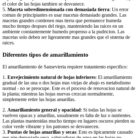
el color de las hojas tambien se desvanece.
5.
Maceta sobredimensionada con demasiada tierra
: Un error
comun de principiantes es usar macetas demasiado grandes. Las
macetas grandes contienen mas tierra que permanece humeda
mucho tiempo despues del riego, manteniendo las raices en un
ambiente constantemente humedo propenso a la pudricion. Las
macetas solo deben ser ligeramente mas grandes que el sistema de
raices.
Diferentes tipos de amarillamiento
El amarillamiento de Sansevieria requiere tratamiento especifico:
1.
Envejecimiento natural de hojas inferiores
: El amarillamiento
gradual de las una o dos hojas mas viejas de abajo es metabolismo
normal - no se preocupe. Este es el proceso de renovacion natural de
la planta; mientras las hojas nuevas crezcan normalmente,
simplemente retire las hojas amarillas.
2.
Amarillamiento general y opacidad
: Si todas las hojas se
vuelven opacas y amarillas, usualmente es falta de luz o nutrientes.
Las plantas mantenidas mucho tiempo en lugares oscuros pierden su
color verde vibrante y los patrones se desvanecen.
3.
Puntas de hojas amarillas y secas
: Esto es tipicamente causado
por aire demasiado seco, salpicaduras de agua en las hojas no