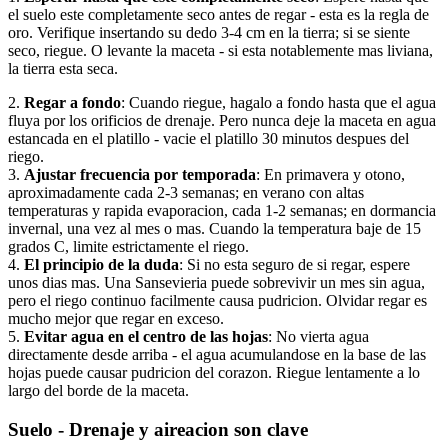
el suelo este completamente seco antes de regar - esta es la regla de
oro. Verifique insertando su dedo 3-4 cm en la tierra; si se siente
seco, riegue. O levante la maceta - si esta notablemente mas liviana,
la tierra esta seca.
2.
Regar a fondo
: Cuando riegue, hagalo a fondo hasta que el agua
fluya por los orificios de drenaje. Pero nunca deje la maceta en agua
estancada en el platillo - vacie el platillo 30 minutos despues del
riego.
3.
Ajustar frecuencia por temporada
: En primavera y otono,
aproximadamente cada 2-3 semanas; en verano con altas
temperaturas y rapida evaporacion, cada 1-2 semanas; en dormancia
invernal, una vez al mes o mas. Cuando la temperatura baje de 15
grados C, limite estrictamente el riego.
4.
El principio de la duda
: Si no esta seguro de si regar, espere
unos dias mas. Una Sansevieria puede sobrevivir un mes sin agua,
pero el riego continuo facilmente causa pudricion. Olvidar regar es
mucho mejor que regar en exceso.
5.
Evitar agua en el centro de las hojas
: No vierta agua
directamente desde arriba - el agua acumulandose en la base de las
hojas puede causar pudricion del corazon. Riegue lentamente a lo
largo del borde de la maceta.
Suelo - Drenaje y aireacion son clave