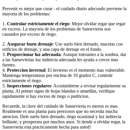
Prevenir es mejor que curar - el cuidado diario adecuado previene la
mayoria de los problemas:
1.
Controlar estrictamente el riego
: Mejor olvidar regar que regar
en exceso. La mayoria de los problemas de Sansevieria son
causados por exceso de riego.
2.
Asegurar buen drenaje
: Use suelo bien drenado, macetas con
orificios de drenaje, y una capa de drenaje en el fondo.
3.
Proporcionar luz adecuada
: Aunque tolerantes a la sombra, dar
a las Sansevierias luz indirecta adecuada les ayuda a crecer mas
fuertes.
4.
Proteccion invernal
: El invierno es el momento mas vulnerable.
Mantenga temperaturas por encima de 10 grados C, controle
estrictamente el riego.
5.
Inspecciones regulares
: Acostumbrese a revisar regularmente su
planta. Al primer signo de hojas blandas o amarillas, verifique
rapidamente si hay exceso de riego o pudricion.
Recuerde, la clave del cuidado de Sansevieria es menos es mas.
Realmente es una planta para perezosos que no necesita mucha
atencion. Dele suelo bien drenado, riego ocasional y luz indirecta
brillante, y prosperara por muchos anos. Si tiende a olvidar regar, la
Sansevieria esta practicamente hecha para usted!