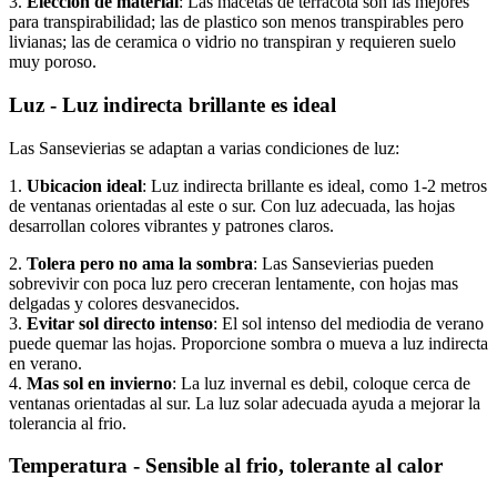
3.
Eleccion de material
: Las macetas de terracota son las mejores
para transpirabilidad; las de plastico son menos transpirables pero
livianas; las de ceramica o vidrio no transpiran y requieren suelo
muy poroso.
Luz - Luz indirecta brillante es ideal
Las Sansevierias se adaptan a varias condiciones de luz:
1.
Ubicacion ideal
: Luz indirecta brillante es ideal, como 1-2 metros
de ventanas orientadas al este o sur. Con luz adecuada, las hojas
desarrollan colores vibrantes y patrones claros.
2.
Tolera pero no ama la sombra
: Las Sansevierias pueden
sobrevivir con poca luz pero creceran lentamente, con hojas mas
delgadas y colores desvanecidos.
3.
Evitar sol directo intenso
: El sol intenso del mediodia de verano
puede quemar las hojas. Proporcione sombra o mueva a luz indirecta
en verano.
4.
Mas sol en invierno
: La luz invernal es debil, coloque cerca de
ventanas orientadas al sur. La luz solar adecuada ayuda a mejorar la
tolerancia al frio.
Temperatura - Sensible al frio, tolerante al calor