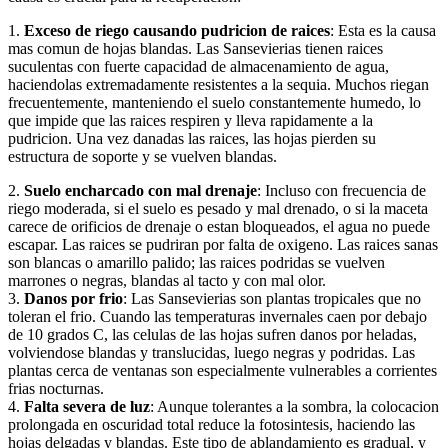
1.
Exceso de riego causando pudricion de raices
: Esta es la causa
mas comun de hojas blandas. Las Sansevierias tienen raices
suculentas con fuerte capacidad de almacenamiento de agua,
haciendolas extremadamente resistentes a la sequia. Muchos riegan
frecuentemente, manteniendo el suelo constantemente humedo, lo
que impide que las raices respiren y lleva rapidamente a la
pudricion. Una vez danadas las raices, las hojas pierden su
estructura de soporte y se vuelven blandas.
2.
Suelo encharcado con mal drenaje
: Incluso con frecuencia de
riego moderada, si el suelo es pesado y mal drenado, o si la maceta
carece de orificios de drenaje o estan bloqueados, el agua no puede
escapar. Las raices se pudriran por falta de oxigeno. Las raices sanas
son blancas o amarillo palido; las raices podridas se vuelven
marrones o negras, blandas al tacto y con mal olor.
3.
Danos por frio
: Las Sansevierias son plantas tropicales que no
toleran el frio. Cuando las temperaturas invernales caen por debajo
de 10 grados C, las celulas de las hojas sufren danos por heladas,
volviendose blandas y translucidas, luego negras y podridas. Las
plantas cerca de ventanas son especialmente vulnerables a corrientes
frias nocturnas.
4.
Falta severa de luz
: Aunque tolerantes a la sombra, la colocacion
prolongada en oscuridad total reduce la fotosintesis, haciendo las
hojas delgadas y blandas. Este tipo de ablandamiento es gradual, y