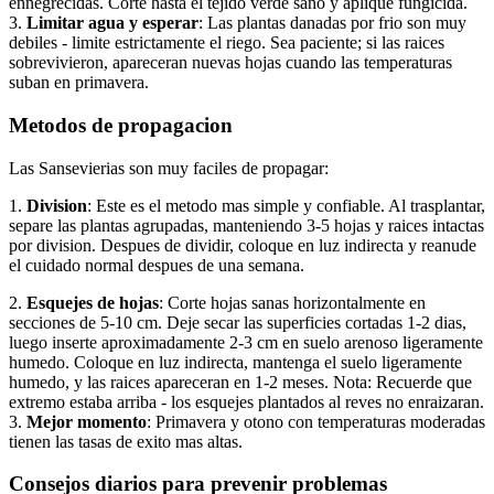
ennegrecidas. Corte hasta el tejido verde sano y aplique fungicida.
3.
Limitar agua y esperar
: Las plantas danadas por frio son muy
debiles - limite estrictamente el riego. Sea paciente; si las raices
sobrevivieron, apareceran nuevas hojas cuando las temperaturas
suban en primavera.
Metodos de propagacion
Las Sansevierias son muy faciles de propagar:
1.
Division
: Este es el metodo mas simple y confiable. Al trasplantar,
separe las plantas agrupadas, manteniendo 3-5 hojas y raices intactas
por division. Despues de dividir, coloque en luz indirecta y reanude
el cuidado normal despues de una semana.
2.
Esquejes de hojas
: Corte hojas sanas horizontalmente en
secciones de 5-10 cm. Deje secar las superficies cortadas 1-2 dias,
luego inserte aproximadamente 2-3 cm en suelo arenoso ligeramente
humedo. Coloque en luz indirecta, mantenga el suelo ligeramente
humedo, y las raices apareceran en 1-2 meses. Nota: Recuerde que
extremo estaba arriba - los esquejes plantados al reves no enraizaran.
3.
Mejor momento
: Primavera y otono con temperaturas moderadas
tienen las tasas de exito mas altas.
Consejos diarios para prevenir problemas