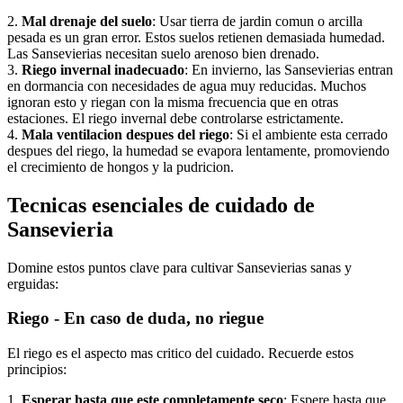
2.
Mal drenaje del suelo
: Usar tierra de jardin comun o arcilla
pesada es un gran error. Estos suelos retienen demasiada humedad.
Las Sansevierias necesitan suelo arenoso bien drenado.
3.
Riego invernal inadecuado
: En invierno, las Sansevierias entran
en dormancia con necesidades de agua muy reducidas. Muchos
ignoran esto y riegan con la misma frecuencia que en otras
estaciones. El riego invernal debe controlarse estrictamente.
4.
Mala ventilacion despues del riego
: Si el ambiente esta cerrado
despues del riego, la humedad se evapora lentamente, promoviendo
el crecimiento de hongos y la pudricion.
Tecnicas esenciales de cuidado de
Sansevieria
Domine estos puntos clave para cultivar Sansevierias sanas y
erguidas:
Riego - En caso de duda, no riegue
El riego es el aspecto mas critico del cuidado. Recuerde estos
principios:
1.
Esperar hasta que este completamente seco
: Espere hasta que