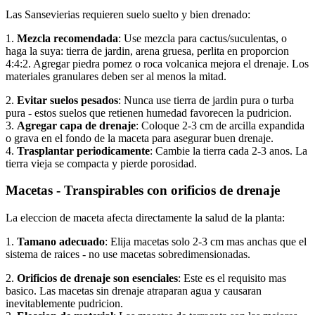
Las Sansevierias requieren suelo suelto y bien drenado:
1.
Mezcla recomendada
: Use mezcla para cactus/suculentas, o
haga la suya: tierra de jardin, arena gruesa, perlita en proporcion
4:4:2. Agregar piedra pomez o roca volcanica mejora el drenaje. Los
materiales granulares deben ser al menos la mitad.
2.
Evitar suelos pesados
: Nunca use tierra de jardin pura o turba
pura - estos suelos que retienen humedad favorecen la pudricion.
3.
Agregar capa de drenaje
: Coloque 2-3 cm de arcilla expandida
o grava en el fondo de la maceta para asegurar buen drenaje.
4.
Trasplantar periodicamente
: Cambie la tierra cada 2-3 anos. La
tierra vieja se compacta y pierde porosidad.
Macetas - Transpirables con orificios de drenaje
La eleccion de maceta afecta directamente la salud de la planta:
1.
Tamano adecuado
: Elija macetas solo 2-3 cm mas anchas que el
sistema de raices - no use macetas sobredimensionadas.
2.
Orificios de drenaje son esenciales
: Este es el requisito mas
basico. Las macetas sin drenaje atraparan agua y causaran
inevitablemente pudricion.