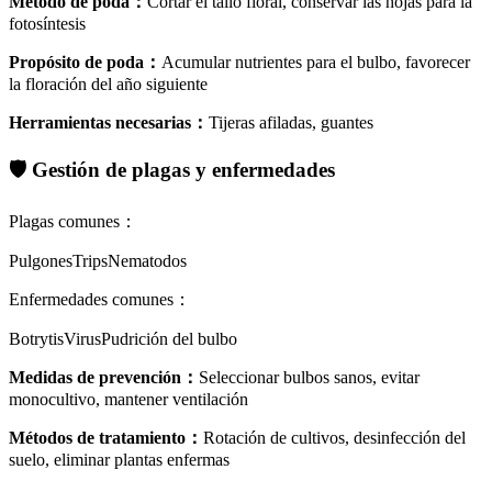
Método de poda
：
Cortar el tallo floral, conservar las hojas para la
fotosíntesis
Propósito de poda
：
Acumular nutrientes para el bulbo, favorecer
la floración del año siguiente
Herramientas necesarias
：
Tijeras afiladas, guantes
🛡️
Gestión de plagas y enfermedades
Plagas comunes
：
Pulgones
Trips
Nematodos
Enfermedades comunes
：
Botrytis
Virus
Pudrición del bulbo
Medidas de prevención
：
Seleccionar bulbos sanos, evitar
monocultivo, mantener ventilación
Métodos de tratamiento
：
Rotación de cultivos, desinfección del
suelo, eliminar plantas enfermas