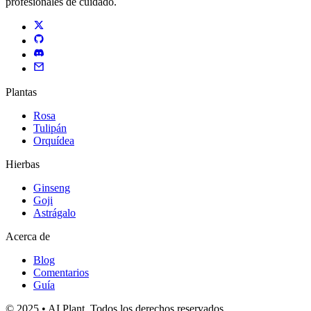
profesionales de cuidado.
Plantas
Rosa
Tulipán
Orquídea
Hierbas
Ginseng
Goji
Astrágalo
Acerca de
Blog
Comentarios
Guía
© 2025 • AI Plant. Todos los derechos reservados.