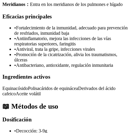
Meridianos
：
Entra en los meridianos de los pulmones e hígado
Eficacias principales
•
Fortalecimiento de la inmunidad, adecuado para prevención
de resfriados, inmunidad baja
•
Antiinflamatorio, mejora las infecciones de las vías
respiratorias superiores, faringitis
•
Antiviral, trata la gripe, infecciones virales
•
Promoción de la cicatrización, alivia los traumatismos,
úlceras
•
Antibacteriano, antioxidante, regulación inmunitaria
Ingredientes activos
Equinacósido
Polisacáridos de equinácea
Derivados del ácido
cafeico
Aceite volátil
📖
Métodos de uso
Dosificación
•
Decocción: 3-9g