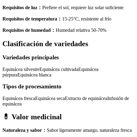
Requisitos de luz
：
Prefiere el sol, requiere luz solar suficiente
Requisitos de temperatura
：
15-25°C, resistente al frío
Requisitos de humedad
：
Humedad relativa 50-70%
Clasificación de variedades
Variedades principales
Equinácea silvestre
Equinácea cultivada
Equinácea
púrpura
Equinácea blanca
Tipos de procesamiento
Equinácea fresca
Equinácea seca
Extracto de equinácea
Infusión de
equinácea
💊
Valor medicinal
Naturaleza y sabor
：
Sabor ligeramente amargo, naturaleza fresca