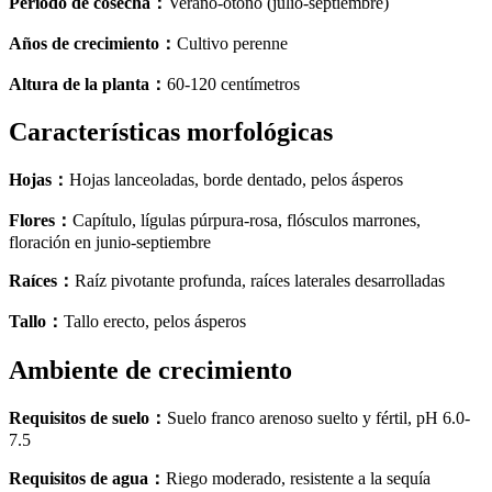
Período de cosecha
：
Verano-otoño (julio-septiembre)
Años de crecimiento
：
Cultivo perenne
Altura de la planta
：
60-120 centímetros
Características morfológicas
Hojas
：
Hojas lanceoladas, borde dentado, pelos ásperos
Flores
：
Capítulo, lígulas púrpura-rosa, flósculos marrones,
floración en junio-septiembre
Raíces
：
Raíz pivotante profunda, raíces laterales desarrolladas
Tallo
：
Tallo erecto, pelos ásperos
Ambiente de crecimiento
Requisitos de suelo
：
Suelo franco arenoso suelto y fértil, pH 6.0-
7.5
Requisitos de agua
：
Riego moderado, resistente a la sequía