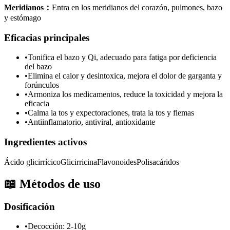
Meridianos
：
Entra en los meridianos del corazón, pulmones, bazo
y estómago
Eficacias principales
•
Tonifica el bazo y Qi, adecuado para fatiga por deficiencia
del bazo
•
Elimina el calor y desintoxica, mejora el dolor de garganta y
forúnculos
•
Armoniza los medicamentos, reduce la toxicidad y mejora la
eficacia
•
Calma la tos y expectoraciones, trata la tos y flemas
•
Antiinflamatorio, antiviral, antioxidante
Ingredientes activos
Ácido glicirrícico
Glicirricina
Flavonoides
Polisacáridos
📖
Métodos de uso
Dosificación
•
Decocción: 2-10g