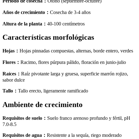
Período de cosecha
：
Otoño (septiembre-octubre)
Años de crecimiento
：
Cosecha de 3-4 años
Altura de la planta
：
40-100 centímetros
Características morfológicas
Hojas
：
Hojas pinnadas compuestas, alternas, borde entero, verdes
Flores
：
Racimo, flores púrpura pálido, floración en junio-julio
Raíces
：
Raíz pivotante larga y gruesa, superficie marrón rojizo,
sabor dulce
Tallo
：
Tallo erecto, ligeramente ramificado
Ambiente de crecimiento
Requisitos de suelo
：
Suelo franco arenoso profundo y fértil, pH
7.0-8.5
Requisitos de agua
：
Resistente a la sequía, riego moderado