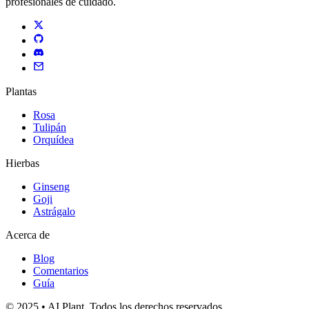
profesionales de cuidado.
Plantas
Rosa
Tulipán
Orquídea
Hierbas
Ginseng
Goji
Astrágalo
Acerca de
Blog
Comentarios
Guía
© 2025 • AI Plant. Todos los derechos reservados.