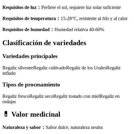
Requisitos de luz
：
Prefiere el sol, requiere luz solar suficiente
Requisitos de temperatura
：
15-28°C, resistente al frío y al calor
Requisitos de humedad
：
Humedad relativa 40-60%
Clasificación de variedades
Variedades principales
Regaliz silvestre
Regaliz cultivado
Regaliz de los Urales
Regaliz
inflado
Tipos de procesamiento
Regaliz fresco
Regaliz seco
Regaliz tostado con miel
Regaliz en
rodajas
💊
Valor medicinal
Naturaleza y sabor
：
Sabor dulce, naturaleza neutra