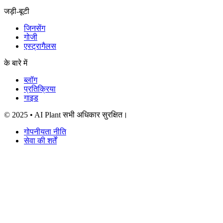
जड़ी-बूटी
जिनसेंग
गोजी
एस्ट्रागैलस
के बारे में
ब्लॉग
प्रतिक्रिया
गाइड
© 2025 • AI Plant सभी अधिकार सुरक्षित।
गोपनीयता नीति
सेवा की शर्तें