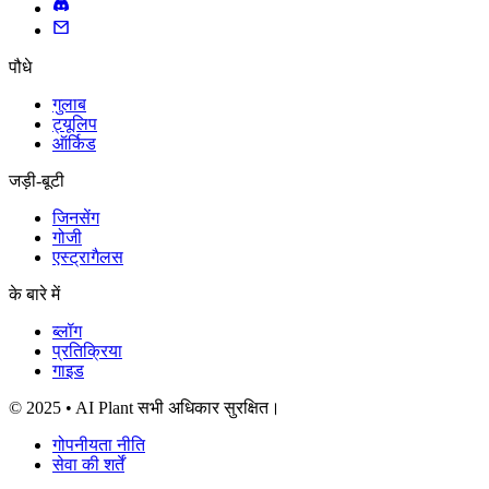
पौधे
गुलाब
ट्यूलिप
ऑर्किड
जड़ी-बूटी
जिनसेंग
गोजी
एस्ट्रागैलस
के बारे में
ब्लॉग
प्रतिक्रिया
गाइड
© 2025 • AI Plant सभी अधिकार सुरक्षित।
गोपनीयता नीति
सेवा की शर्तें