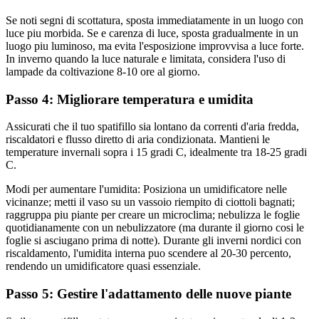
Se noti segni di scottatura, sposta immediatamente in un luogo con
luce piu morbida. Se e carenza di luce, sposta gradualmente in un
luogo piu luminoso, ma evita l'esposizione improvvisa a luce forte.
In inverno quando la luce naturale e limitata, considera l'uso di
lampade da coltivazione 8-10 ore al giorno.
Passo 4: Migliorare temperatura e umidita
Assicurati che il tuo spatifillo sia lontano da correnti d'aria fredda,
riscaldatori e flusso diretto di aria condizionata. Mantieni le
temperature invernali sopra i 15 gradi C, idealmente tra 18-25 gradi
C.
Modi per aumentare l'umidita: Posiziona un umidificatore nelle
vicinanze; metti il vaso su un vassoio riempito di ciottoli bagnati;
raggruppa piu piante per creare un microclima; nebulizza le foglie
quotidianamente con un nebulizzatore (ma durante il giorno cosi le
foglie si asciugano prima di notte). Durante gli inverni nordici con
riscaldamento, l'umidita interna puo scendere al 20-30 percento,
rendendo un umidificatore quasi essenziale.
Passo 5: Gestire l'adattamento delle nuove piante