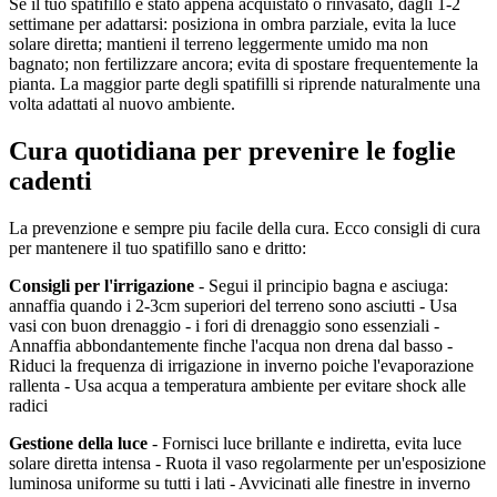
Se il tuo spatifillo e stato appena acquistato o rinvasato, dagli 1-2
settimane per adattarsi: posiziona in ombra parziale, evita la luce
solare diretta; mantieni il terreno leggermente umido ma non
bagnato; non fertilizzare ancora; evita di spostare frequentemente la
pianta. La maggior parte degli spatifilli si riprende naturalmente una
volta adattati al nuovo ambiente.
Cura quotidiana per prevenire le foglie
cadenti
La prevenzione e sempre piu facile della cura. Ecco consigli di cura
per mantenere il tuo spatifillo sano e dritto:
Consigli per l'irrigazione
- Segui il principio bagna e asciuga:
annaffia quando i 2-3cm superiori del terreno sono asciutti - Usa
vasi con buon drenaggio - i fori di drenaggio sono essenziali -
Annaffia abbondantemente finche l'acqua non drena dal basso -
Riduci la frequenza di irrigazione in inverno poiche l'evaporazione
rallenta - Usa acqua a temperatura ambiente per evitare shock alle
radici
Gestione della luce
- Fornisci luce brillante e indiretta, evita luce
solare diretta intensa - Ruota il vaso regolarmente per un'esposizione
luminosa uniforme su tutti i lati - Avvicinati alle finestre in inverno