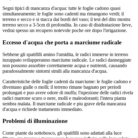
Segni tipici di mancanza d'acqua: tutte le foglie cadono quasi
simultaneamente; le foglie sono cadenti ma rimangono verdi; il
terreno e secco e si stacca dai bordi del vaso; il test del dito mostra
terreno secco a 3-5cm di profondita. In caso di disidratazione lieve,
vedrai spesso un recupero notevole poche ore dopo l'irrigazione.
Eccesso d'acqua che porta a marciume radicale
Sebbene gli spatifilli amino l'umidita, le radici immerse in terreno
inzuppato svilupperanno marciume radicale. Le radici danneggiate
non possono assorbire correttamente acqua e nutrienti, causando
paradossalmente sintomi simili alla mancanza d'acqua.
Caratteristiche delle foglie cadenti da marciume: le foglie cadono e
diventano gialle o molli; il terreno rimane bagnato per periodi
prolungati e puo avere odore di muffa; l'ispezione delle radici rivela
radici marrone scuro o nere, molli e maleodoranti; l'intera pianta
sembra malata. Il marciume radicale e piu grave della mancanza
d'acqua e richiede trattamento immediato.
Problemi di illuminazione
Come piante da sottobosco, gli spatifilli sono adattati alla luce