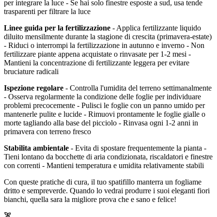
per integrare la luce - Se hai solo finestre esposte a sud, usa tende
trasparenti per filtrare la luce
Linee guida per la fertilizzazione
- Applica fertilizzante liquido
diluito mensilmente durante la stagione di crescita (primavera-estate)
- Riduci o interrompi la fertilizzazione in autunno e inverno - Non
fertilizzare piante appena acquistate o rinvasate per 1-2 mesi -
Mantieni la concentrazione di fertilizzante leggera per evitare
bruciature radicali
Ispezione regolare
- Controlla l'umidita del terreno settimanalmente
- Osserva regolarmente la condizione delle foglie per individuare
problemi precocemente - Pulisci le foglie con un panno umido per
mantenerle pulite e lucide - Rimuovi prontamente le foglie gialle o
morte tagliando alla base del picciolo - Rinvasa ogni 1-2 anni in
primavera con terreno fresco
Stabilita ambientale
- Evita di spostare frequentemente la pianta -
Tieni lontano da bocchette di aria condizionata, riscaldatori e finestre
con correnti - Mantieni temperatura e umidita relativamente stabili
Con queste pratiche di cura, il tuo spatifillo manterra un fogliame
dritto e sempreverde. Quando lo vedrai produrre i suoi eleganti fiori
bianchi, quella sara la migliore prova che e sano e felice!