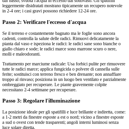
dal basso; svuota l'acqua in eccesso dal sottovaso. Gli spatifilli
leggermente disidratati mostrano tipicamente un recupero notevole
in 2-4 ore; i casi gravi possono richiedere 12-24 ore.
Passo 2: Verificare l'eccesso d'acqua
Se il terreno e costantemente bagnato ma le foglie sono ancora
cadenti, controlla la salute delle radici. Rimuovi delicatamente la
pianta dal vaso e ispeziona le radici: le radici sane sono bianche o
giallo chiaro e sode; le radici marce sono marrone scuro o nere,
molli e maleodoranti.
Trattamento per marciume radicale: Usa forbici pulite per rimuovere
tutte le radici marce; applica fungicida o polvere di cannella sulle
ferite; sostituisci con terreno fresco e ben drenante; non annaffiare
troppo al rinvaso; posiziona in un luogo ben ventilato e parzialmente
ombreggiato per recuperare. Le piante gravemente colpite
necessitano 2-4 settimane per recuperare.
Passo 3: Regolare l'illuminazione
La posizione ideale per gli spatifilli e luce brillante e indiretta, come:
a 1-2 metri da finestre esposte a est o nord; vicino a finestre esposte
a sud o ovest con tende trasparenti; angoli interni luminosi senza
luce solare diretta.