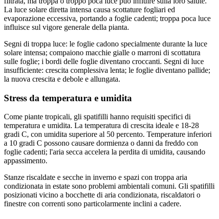
filtrata, ma troppa o troppo poca luce puo influire sulla loro salute.
La luce solare diretta intensa causa scottature fogliari ed
evaporazione eccessiva, portando a foglie cadenti; troppa poca luce
influisce sul vigore generale della pianta.
Segni di troppa luce: le foglie cadono specialmente durante la luce
solare intensa; compaiono macchie gialle o marroni di scottatura
sulle foglie; i bordi delle foglie diventano croccanti. Segni di luce
insufficiente: crescita complessiva lenta; le foglie diventano pallide;
la nuova crescita e debole e allungata.
Stress da temperatura e umidita
Come piante tropicali, gli spatifilli hanno requisiti specifici di
temperatura e umidita. La temperatura di crescita ideale e 18-28
gradi C, con umidita superiore al 50 percento. Temperature inferiori
a 10 gradi C possono causare dormienza o danni da freddo con
foglie cadenti; l'aria secca accelera la perdita di umidita, causando
appassimento.
Stanze riscaldate e secche in inverno e spazi con troppa aria
condizionata in estate sono problemi ambientali comuni. Gli spatifilli
posizionati vicino a bocchette di aria condizionata, riscaldatori o
finestre con correnti sono particolarmente inclini a cadere.