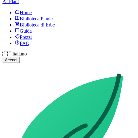
AI Plant
Home
Biblioteca Piante
Biblioteca di Erbe
Guida
Prezzi
FAQ
🇮🇹
Italiano
Accedi