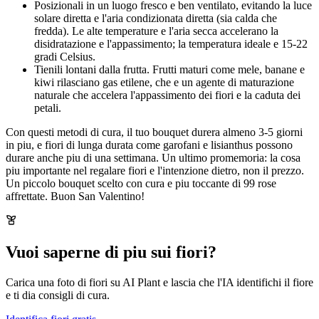
Posizionali in un luogo fresco e ben ventilato, evitando la luce
solare diretta e l'aria condizionata diretta (sia calda che
fredda). Le alte temperature e l'aria secca accelerano la
disidratazione e l'appassimento; la temperatura ideale e 15-22
gradi Celsius.
Tienili lontani dalla frutta. Frutti maturi come mele, banane e
kiwi rilasciano gas etilene, che e un agente di maturazione
naturale che accelera l'appassimento dei fiori e la caduta dei
petali.
Con questi metodi di cura, il tuo bouquet durera almeno 3-5 giorni
in piu, e fiori di lunga durata come garofani e lisianthus possono
durare anche piu di una settimana. Un ultimo promemoria: la cosa
piu importante nel regalare fiori e l'intenzione dietro, non il prezzo.
Un piccolo bouquet scelto con cura e piu toccante di 99 rose
affrettate. Buon San Valentino!
Vuoi saperne di piu sui fiori?
Carica una foto di fiori su AI Plant e lascia che l'IA identifichi il fiore
e ti dia consigli di cura.