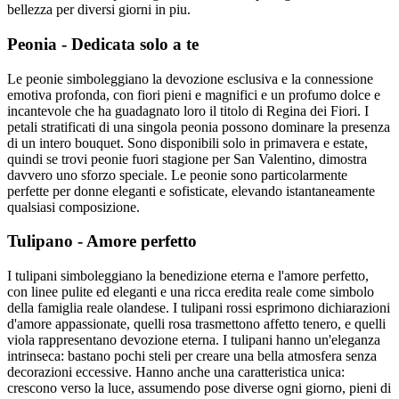
bellezza per diversi giorni in piu.
Peonia - Dedicata solo a te
Le peonie simboleggiano la devozione esclusiva e la connessione
emotiva profonda, con fiori pieni e magnifici e un profumo dolce e
incantevole che ha guadagnato loro il titolo di Regina dei Fiori. I
petali stratificati di una singola peonia possono dominare la presenza
di un intero bouquet. Sono disponibili solo in primavera e estate,
quindi se trovi peonie fuori stagione per San Valentino, dimostra
davvero uno sforzo speciale. Le peonie sono particolarmente
perfette per donne eleganti e sofisticate, elevando istantaneamente
qualsiasi composizione.
Tulipano - Amore perfetto
I tulipani simboleggiano la benedizione eterna e l'amore perfetto,
con linee pulite ed eleganti e una ricca eredita reale come simbolo
della famiglia reale olandese. I tulipani rossi esprimono dichiarazioni
d'amore appassionate, quelli rosa trasmettono affetto tenero, e quelli
viola rappresentano devozione eterna. I tulipani hanno un'eleganza
intrinseca: bastano pochi steli per creare una bella atmosfera senza
decorazioni eccessive. Hanno anche una caratteristica unica:
crescono verso la luce, assumendo pose diverse ogni giorno, pieni di