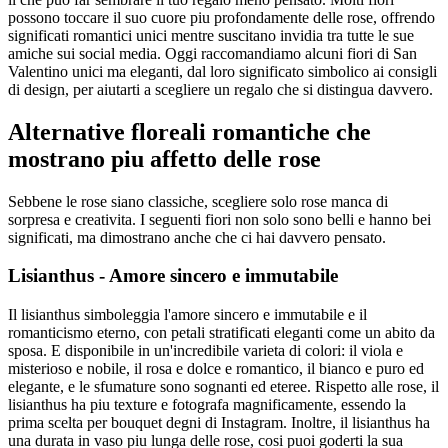
possono toccare il suo cuore piu profondamente delle rose, offrendo
significati romantici unici mentre suscitano invidia tra tutte le sue
amiche sui social media. Oggi raccomandiamo alcuni fiori di San
Valentino unici ma eleganti, dal loro significato simbolico ai consigli
di design, per aiutarti a scegliere un regalo che si distingua davvero.
Alternative floreali romantiche che
mostrano piu affetto delle rose
Sebbene le rose siano classiche, scegliere solo rose manca di
sorpresa e creativita. I seguenti fiori non solo sono belli e hanno bei
significati, ma dimostrano anche che ci hai davvero pensato.
Lisianthus - Amore sincero e immutabile
Il lisianthus simboleggia l'amore sincero e immutabile e il
romanticismo eterno, con petali stratificati eleganti come un abito da
sposa. E disponibile in un'incredibile varieta di colori: il viola e
misterioso e nobile, il rosa e dolce e romantico, il bianco e puro ed
elegante, e le sfumature sono sognanti ed eteree. Rispetto alle rose, il
lisianthus ha piu texture e fotografa magnificamente, essendo la
prima scelta per bouquet degni di Instagram. Inoltre, il lisianthus ha
una durata in vaso piu lunga delle rose, cosi puoi goderti la sua