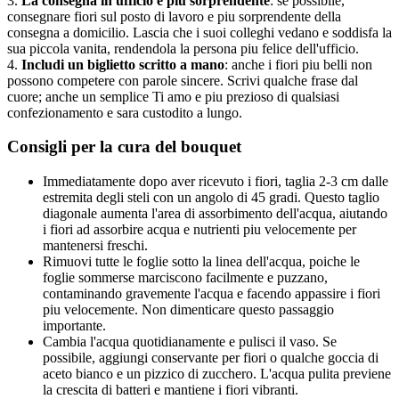
3.
La consegna in ufficio e piu sorprendente
: se possibile,
consegnare fiori sul posto di lavoro e piu sorprendente della
consegna a domicilio. Lascia che i suoi colleghi vedano e soddisfa la
sua piccola vanita, rendendola la persona piu felice dell'ufficio.
4.
Includi un biglietto scritto a mano
: anche i fiori piu belli non
possono competere con parole sincere. Scrivi qualche frase dal
cuore; anche un semplice Ti amo e piu prezioso di qualsiasi
confezionamento e sara custodito a lungo.
Consigli per la cura del bouquet
Immediatamente dopo aver ricevuto i fiori, taglia 2-3 cm dalle
estremita degli steli con un angolo di 45 gradi. Questo taglio
diagonale aumenta l'area di assorbimento dell'acqua, aiutando
i fiori ad assorbire acqua e nutrienti piu velocemente per
mantenersi freschi.
Rimuovi tutte le foglie sotto la linea dell'acqua, poiche le
foglie sommerse marciscono facilmente e puzzano,
contaminando gravemente l'acqua e facendo appassire i fiori
piu velocemente. Non dimenticare questo passaggio
importante.
Cambia l'acqua quotidianamente e pulisci il vaso. Se
possibile, aggiungi conservante per fiori o qualche goccia di
aceto bianco e un pizzico di zucchero. L'acqua pulita previene
la crescita di batteri e mantiene i fiori vibranti.