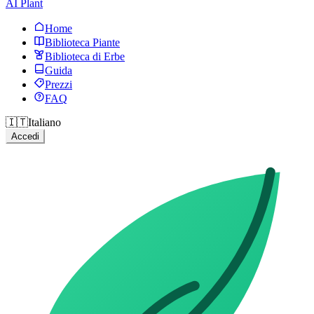
AI Plant
Home
Biblioteca Piante
Biblioteca di Erbe
Guida
Prezzi
FAQ
🇮🇹
Italiano
Accedi