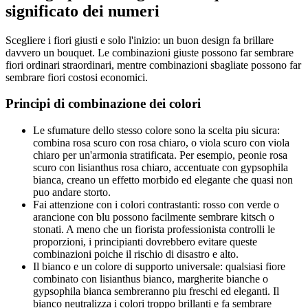
significato dei numeri
Scegliere i fiori giusti e solo l'inizio: un buon design fa brillare
davvero un bouquet. Le combinazioni giuste possono far sembrare
fiori ordinari straordinari, mentre combinazioni sbagliate possono far
sembrare fiori costosi economici.
Principi di combinazione dei colori
Le sfumature dello stesso colore sono la scelta piu sicura:
combina rosa scuro con rosa chiaro, o viola scuro con viola
chiaro per un'armonia stratificata. Per esempio, peonie rosa
scuro con lisianthus rosa chiaro, accentuate con gypsophila
bianca, creano un effetto morbido ed elegante che quasi non
puo andare storto.
Fai attenzione con i colori contrastanti: rosso con verde o
arancione con blu possono facilmente sembrare kitsch o
stonati. A meno che un fiorista professionista controlli le
proporzioni, i principianti dovrebbero evitare queste
combinazioni poiche il rischio di disastro e alto.
Il bianco e un colore di supporto universale: qualsiasi fiore
combinato con lisianthus bianco, margherite bianche o
gypsophila bianca sembreranno piu freschi ed eleganti. Il
bianco neutralizza i colori troppo brillanti e fa sembrare