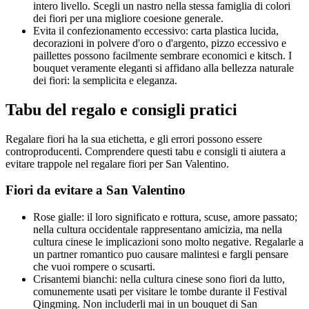
intero livello. Scegli un nastro nella stessa famiglia di colori
dei fiori per una migliore coesione generale.
Evita il confezionamento eccessivo: carta plastica lucida,
decorazioni in polvere d'oro o d'argento, pizzo eccessivo e
paillettes possono facilmente sembrare economici e kitsch. I
bouquet veramente eleganti si affidano alla bellezza naturale
dei fiori: la semplicita e eleganza.
Tabu del regalo e consigli pratici
Regalare fiori ha la sua etichetta, e gli errori possono essere
controproducenti. Comprendere questi tabu e consigli ti aiutera a
evitare trappole nel regalare fiori per San Valentino.
Fiori da evitare a San Valentino
Rose gialle: il loro significato e rottura, scuse, amore passato;
nella cultura occidentale rappresentano amicizia, ma nella
cultura cinese le implicazioni sono molto negative. Regalarle a
un partner romantico puo causare malintesi e fargli pensare
che vuoi rompere o scusarti.
Crisantemi bianchi: nella cultura cinese sono fiori da lutto,
comunemente usati per visitare le tombe durante il Festival
Qingming. Non includerli mai in un bouquet di San