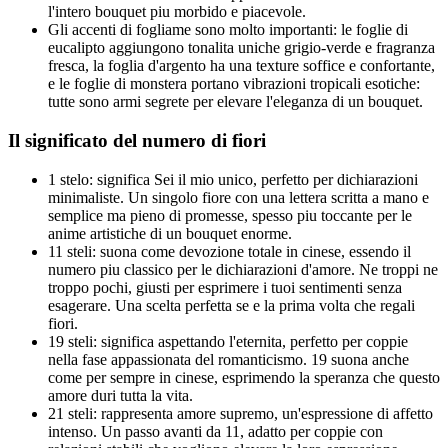
l'intero bouquet piu morbido e piacevole.
Gli accenti di fogliame sono molto importanti: le foglie di
eucalipto aggiungono tonalita uniche grigio-verde e fragranza
fresca, la foglia d'argento ha una texture soffice e confortante,
e le foglie di monstera portano vibrazioni tropicali esotiche:
tutte sono armi segrete per elevare l'eleganza di un bouquet.
Il significato del numero di fiori
1 stelo: significa Sei il mio unico, perfetto per dichiarazioni
minimaliste. Un singolo fiore con una lettera scritta a mano e
semplice ma pieno di promesse, spesso piu toccante per le
anime artistiche di un bouquet enorme.
11 steli: suona come devozione totale in cinese, essendo il
numero piu classico per le dichiarazioni d'amore. Ne troppi ne
troppo pochi, giusti per esprimere i tuoi sentimenti senza
esagerare. Una scelta perfetta se e la prima volta che regali
fiori.
19 steli: significa aspettando l'eternita, perfetto per coppie
nella fase appassionata del romanticismo. 19 suona anche
come per sempre in cinese, esprimendo la speranza che questo
amore duri tutta la vita.
21 steli: rappresenta amore supremo, un'espressione di affetto
intenso. Un passo avanti da 11, adatto per coppie con