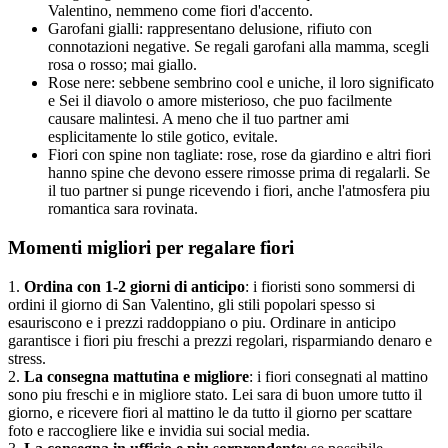
Valentino, nemmeno come fiori d'accento.
Garofani gialli: rappresentano delusione, rifiuto con
connotazioni negative. Se regali garofani alla mamma, scegli
rosa o rosso; mai giallo.
Rose nere: sebbene sembrino cool e uniche, il loro significato
e Sei il diavolo o amore misterioso, che puo facilmente
causare malintesi. A meno che il tuo partner ami
esplicitamente lo stile gotico, evitale.
Fiori con spine non tagliate: rose, rose da giardino e altri fiori
hanno spine che devono essere rimosse prima di regalarli. Se
il tuo partner si punge ricevendo i fiori, anche l'atmosfera piu
romantica sara rovinata.
Momenti migliori per regalare fiori
1.
Ordina con 1-2 giorni di anticipo
: i fioristi sono sommersi di
ordini il giorno di San Valentino, gli stili popolari spesso si
esauriscono e i prezzi raddoppiano o piu. Ordinare in anticipo
garantisce i fiori piu freschi a prezzi regolari, risparmiando denaro e
stress.
2.
La consegna mattutina e migliore
: i fiori consegnati al mattino
sono piu freschi e in migliore stato. Lei sara di buon umore tutto il
giorno, e ricevere fiori al mattino le da tutto il giorno per scattare
foto e raccogliere like e invidia sui social media.