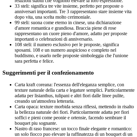
relazioni stabili che vogliono elevare la loro espressione.
33 steli: significa tre vite insieme, perfetto per proposte o
anniversari importanti. Tre 3 rappresentano stare insieme vita
dopo vita, una scelta molto cerimoniale.
99 steli: suona come eterno in cinese, una dichiarazione
d'amore romantica e grandiosa. Braccia piene di rose
rappresentano un cuore pieno d'amore, adatto per proposte
importanti o celebrazioni di anniversario.
108 steli: il numero esclusivo per le proposte, significa
sposami. 108 e un numero auspicioso e completo nel
buddismo, e usarlo nelle proposte simboleggia che l'unione
sara perfetta e felice.
Suggerimenti per il confezionamento
Carta kraft coreana: l'essenza dell'eleganza semplice, con
texture naturale della carta e legature semplici. Particolarmente
adatta per lisianthus, tulipani e altri fiori dalle linee pulite,
creando un'atmosfera letteraria.
Carta opaca: texture morbida senza riflessi, mettendo in risalto
la bellezza naturale dei fiori. Particolarmente adatta per fiori
soffici e pieni come peonie e ortensie, facendo sembrare il
bouquet piu sognante.
Nastro di raso francese: un tocco finale elegante e romantico:
un solo fiocco puo elevare la raffinatezza di un bouquet di un