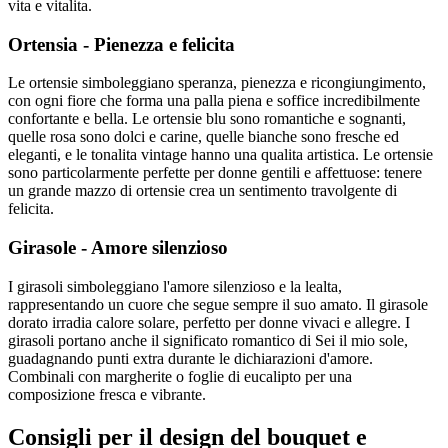
vita e vitalita.
Ortensia - Pienezza e felicita
Le ortensie simboleggiano speranza, pienezza e ricongiungimento,
con ogni fiore che forma una palla piena e soffice incredibilmente
confortante e bella. Le ortensie blu sono romantiche e sognanti,
quelle rosa sono dolci e carine, quelle bianche sono fresche ed
eleganti, e le tonalita vintage hanno una qualita artistica. Le ortensie
sono particolarmente perfette per donne gentili e affettuose: tenere
un grande mazzo di ortensie crea un sentimento travolgente di
felicita.
Girasole - Amore silenzioso
I girasoli simboleggiano l'amore silenzioso e la lealta,
rappresentando un cuore che segue sempre il suo amato. Il girasole
dorato irradia calore solare, perfetto per donne vivaci e allegre. I
girasoli portano anche il significato romantico di Sei il mio sole,
guadagnando punti extra durante le dichiarazioni d'amore.
Combinali con margherite o foglie di eucalipto per una
composizione fresca e vibrante.
Consigli per il design del bouquet e