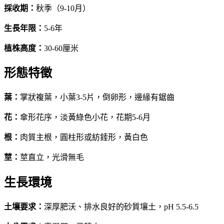
採收期
：
秋季（9-10月）
生長年限
：
5-6年
植株高度
：
30-60厘米
形態特徵
葉
：
掌狀複葉，小葉3-5片，倒卵形，邊緣有鋸齒
花
：
傘形花序，淡黃綠色小花，花期5-6月
根
：
肉質主根，圓柱形或紡錘形，黃白色
莖
：
莖直立，光滑無毛
生長環境
土壤要求
：
深厚肥沃、排水良好的砂質壤土，pH 5.5-6.5