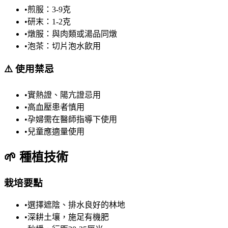
•
煎服：3-9克
•
研末：1-2克
•
燉服：與肉類或湯品同燉
•
泡茶：切片泡水飲用
⚠️
使用禁忌
•
實熱證、陽亢證忌用
•
高血壓患者慎用
•
孕婦需在醫師指導下使用
•
兒童應適量使用
🌱
種植技術
栽培要點
•
選擇遮陰、排水良好的林地
•
深耕土壤，施足有機肥