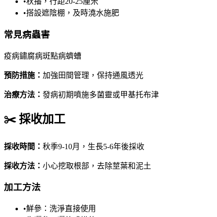
•
秋播，行距20-25厘米
•
搭設遮陰棚，及時澆水施肥
常見病蟲害
疫病
鏽腐病
斑點病
蠐螬
預防措施
：
加強田間管理，保持通風透光
治療方法
：
發病初期噴施多菌靈或甲基托布津
✂️
採收加工
採收時間
：
秋季9-10月，生長5-6年後採收
採收方法
：
小心挖取根部，去除莖葉和泥土
加工方法
•
鮮參：洗淨直接使用