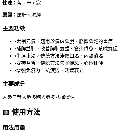
性味
：
苦、辛，寒
歸經
：
歸肝、膽經
主要功效
•
大補元氣，適用於氣虛欲脫、脈微欲絕的重症
•
補脾益肺，改善脾肺氣虛、食少倦怠、咳嗽氣促
•
生津止渴，傳統方法津傷口渴、內熱消渴
•
安神益智，傳統方法失眠健忘、心悸怔忡
•
增強免疫力，抗疲勞，延緩衰老
主要成分
人參皂苷
人參多糖
人參多肽
揮發油
📖
使用方法
用法用量