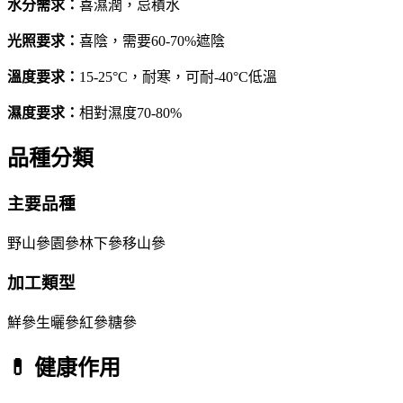
水分需求
：
喜濕潤，忌積水
光照要求
：
喜陰，需要60-70%遮陰
溫度要求
：
15-25°C，耐寒，可耐-40°C低溫
濕度要求
：
相對濕度70-80%
品種分類
主要品種
野山參
園參
林下參
移山參
加工類型
鮮參
生曬參
紅參
糖參
💊
健康作用