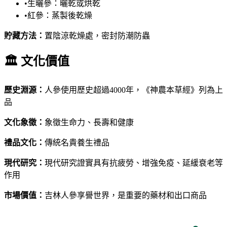
•
生曬參：曬乾或烘乾
•
紅參：蒸製後乾燥
貯藏方法
：
置陰涼乾燥處，密封防潮防蟲
🏛️
文化價值
歷史淵源
：
人參使用歷史超過4000年，《神農本草經》列為上
品
文化象徵
：
象徵生命力、長壽和健康
禮品文化
：
傳統名貴養生禮品
現代研究
：
現代研究證實具有抗疲勞、增強免疫、延緩衰老等
作用
市場價值
：
吉林人參享譽世界，是重要的藥材和出口商品