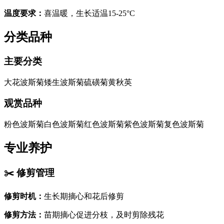
温度要求
：
喜温暖，生长适温15-25°C
分类品种
主要分类
大花波斯菊
矮生波斯菊
硫磺菊
黄秋英
观赏品种
粉色波斯菊
白色波斯菊
红色波斯菊
紫色波斯菊
复色波斯菊
专业养护
✂️
修剪管理
修剪时机
：
生长期摘心和花后修剪
修剪方法
：
苗期摘心促进分枝，及时剪除残花