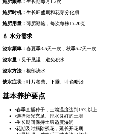
施肥频率
：
生长期每月1-2次
施肥时机
：
生长旺盛期和花芽分化期
施肥用量
：
薄肥勤施，每次每株15-20克
💧
水分需求
浇水频率
：
春夏季3-5天一次，秋季5-7天一次
浇水量
：
见干见湿，避免积水
浇水方法
：
根部浇水
缺水症状
：
叶片萎蔫、下垂、叶色暗淡
基本养护要点
•
春季直播种子，土壤温度达到15℃以上
•
选择阳光充足、排水良好的土壤
•
生长期间保持土壤适度湿润
•
花期及时摘除残花，延长开花期