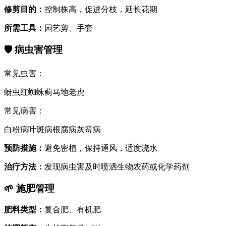
修剪目的
：
控制株高，促进分枝，延长花期
所需工具
：
园艺剪、手套
🛡️
病虫害管理
常见虫害
：
蚜虫
红蜘蛛
蓟马
地老虎
常见病害
：
白粉病
叶斑病
根腐病
灰霉病
预防措施
：
避免密植，保持通风，适度浇水
治疗方法
：
发现病虫害及时喷洒生物农药或化学药剂
🌱
施肥管理
肥料类型
：
复合肥、有机肥