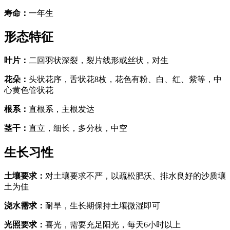
寿命
：
一年生
形态特征
叶片
：
二回羽状深裂，裂片线形或丝状，对生
花朵
：
头状花序，舌状花8枚，花色有粉、白、红、紫等，中
心黄色管状花
根系
：
直根系，主根发达
茎干
：
直立，细长，多分枝，中空
生长习性
土壤要求
：
对土壤要求不严，以疏松肥沃、排水良好的沙质壤
土为佳
浇水需求
：
耐旱，生长期保持土壤微湿即可
光照要求
：
喜光，需要充足阳光，每天6小时以上