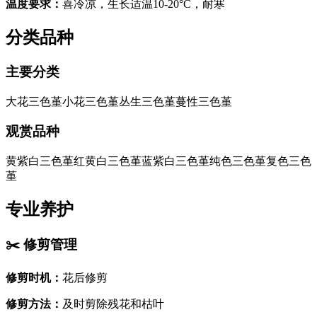
温度要求
：
喜冷凉，生长适温10-20°C，耐寒
分类品种
主要分类
大花三色堇
小花三色堇
丛生三色堇
蔓性三色堇
观赏品种
黄紫白三色堇
红黄白三色堇
蓝紫白三色堇
纯色三色堇
复色三色
堇
专业养护
✂️
修剪管理
修剪时机
：
花后修剪
修剪方法
：
及时剪除残花和枯叶