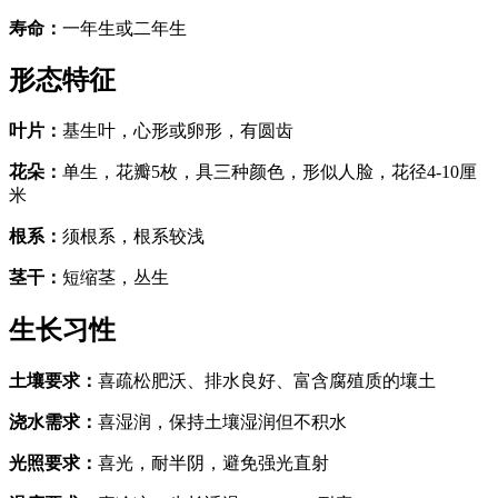
寿命
：
一年生或二年生
形态特征
叶片
：
基生叶，心形或卵形，有圆齿
花朵
：
单生，花瓣5枚，具三种颜色，形似人脸，花径4-10厘
米
根系
：
须根系，根系较浅
茎干
：
短缩茎，丛生
生长习性
土壤要求
：
喜疏松肥沃、排水良好、富含腐殖质的壤土
浇水需求
：
喜湿润，保持土壤湿润但不积水
光照要求
：
喜光，耐半阴，避免强光直射