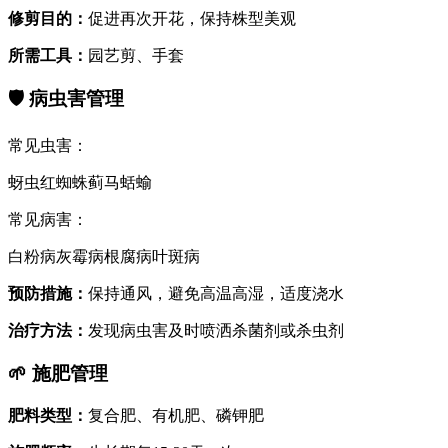
修剪目的
：
促进再次开花，保持株型美观
所需工具
：
园艺剪、手套
🛡️
病虫害管理
常见虫害
：
蚜虫
红蜘蛛
蓟马
蛞蝓
常见病害
：
白粉病
灰霉病
根腐病
叶斑病
预防措施
：
保持通风，避免高温高湿，适度浇水
治疗方法
：
发现病虫害及时喷洒杀菌剂或杀虫剂
🌱
施肥管理
肥料类型
：
复合肥、有机肥、磷钾肥