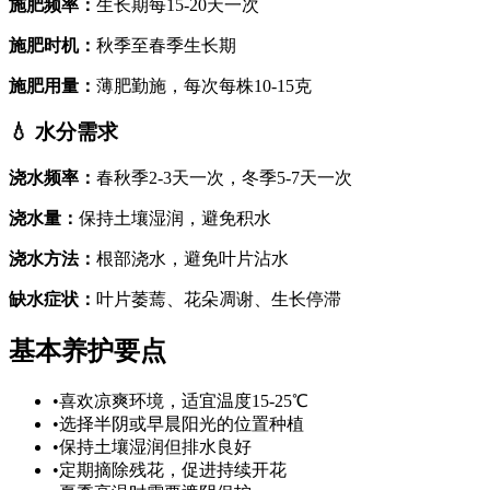
施肥频率
：
生长期每15-20天一次
施肥时机
：
秋季至春季生长期
施肥用量
：
薄肥勤施，每次每株10-15克
💧
水分需求
浇水频率
：
春秋季2-3天一次，冬季5-7天一次
浇水量
：
保持土壤湿润，避免积水
浇水方法
：
根部浇水，避免叶片沾水
缺水症状
：
叶片萎蔫、花朵凋谢、生长停滞
基本养护要点
•
喜欢凉爽环境，适宜温度15-25℃
•
选择半阴或早晨阳光的位置种植
•
保持土壤湿润但排水良好
•
定期摘除残花，促进持续开花