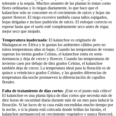
tolerante a la sequía. Muchos amantes de las plantas lo tratan como
flores ordinarias y lo riegan diariamente, lo que hace que el
kalanchoe solo se concentre en el crecimiento de raíces y hojas sin
querer florecer. El riego excesivo también causa tallos espigados,
hojas delgadas e incluso pudrición de raíces. El enfoque correcto es
esperar hasta que el suelo esté completamente seco antes de regar,
mejor seco que mojado.
Temperatura inadecuada
: El kalanchoe es originario de
Madagascar en África y le gustan los ambientes cálidos pero no
tolera temperaturas altas ni bajas. Cuando las temperaturas de verano
superan los treinta grados Celsius, el kalanchoe entra en semi-
dormancia y deja de crecer y florecer. Cuando las temperaturas de
invierno caen por debajo de diez grados Celsius, el kalanchoe
también deja de crecer. La temperatura ideal para la floración es de
quince a veinticinco grados Celsius, y las grandes diferencias de
temperatura día-noche promueven la diferenciación de capullos
florales.
Falta de tratamiento de días cortos
: ¡Este es el punto más crítico!
El kalanchoe es una planta típica de días cortos que necesita más de
diez horas de oscuridad diaria durante más de un mes para inducir la
floración. Si las luces de tu casa están encendidas mucho tiempo por
la noche, o si la planta está colocada donde brillan las farolas, el
kalanchoe permanecerá en crecimiento vegetativo y nunca florecerá.