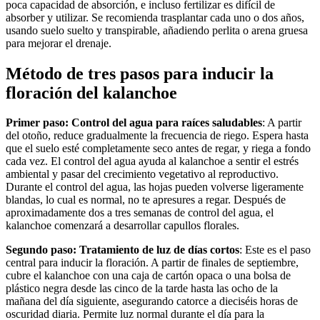
poca capacidad de absorción, e incluso fertilizar es difícil de
absorber y utilizar. Se recomienda trasplantar cada uno o dos años,
usando suelo suelto y transpirable, añadiendo perlita o arena gruesa
para mejorar el drenaje.
Método de tres pasos para inducir la
floración del kalanchoe
Primer paso: Control del agua para raíces saludables
: A partir
del otoño, reduce gradualmente la frecuencia de riego. Espera hasta
que el suelo esté completamente seco antes de regar, y riega a fondo
cada vez. El control del agua ayuda al kalanchoe a sentir el estrés
ambiental y pasar del crecimiento vegetativo al reproductivo.
Durante el control del agua, las hojas pueden volverse ligeramente
blandas, lo cual es normal, no te apresures a regar. Después de
aproximadamente dos a tres semanas de control del agua, el
kalanchoe comenzará a desarrollar capullos florales.
Segundo paso: Tratamiento de luz de días cortos
: Este es el paso
central para inducir la floración. A partir de finales de septiembre,
cubre el kalanchoe con una caja de cartón opaca o una bolsa de
plástico negra desde las cinco de la tarde hasta las ocho de la
mañana del día siguiente, asegurando catorce a dieciséis horas de
oscuridad diaria. Permite luz normal durante el día para la