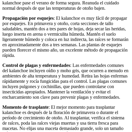
kalanchoe pase el verano de forma segura. Reanuda el cuidado
normal después de que las temperaturas de otoño bajen.
Propagación por esquejes
: El kalanchoe es muy fácil de propagar
por esquejes. En primavera y otoño, corta secciones de tallo
saludables, mantén dos a tres pares de hojas, deja secar las heridas,
luego inserta en arena o vermiculita húmeda. Mantén el suelo
ligeramente húmedo y coloca en luz indirecta, las raíces se formarán
en aproximadamente dos a tres semanas. Las plantas de esquejes
pueden florecer el mismo año, un excelente método de propagación
rápida.
Control de plagas y enfermedades
: Las enfermedades comunes
del kalanchoe incluyen oídio y moho gris, que ocurren a menudo en
ambientes de alta temperatura y humedad. Retira las hojas enfermas
rápidamente y rocía fungicidas para el control. Las plagas comunes
incluyen pulgones y cochinillas, que pueden controlarse con
insecticidas apropiados. Mantener la ventilación y evitar el
encharcamiento son clave para prevenir plagas y enfermedades.
Momento de trasplante
: El mejor momento para trasplantar
kalanchoe es después de la floración de primavera o durante el
período de crecimiento de otoño. Al trasplantar, verifica el sistema
de raíces, poda las raíces viejas muertas y usa tierra fresca para
macetas. No elijas una maceta demasiado grande, solo un tamaño