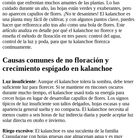
común que enfrentan muchos amantes de las plantas. Lo has
cuidado durante un año, las hojas están verdes y exuberantes, pero
no aparecen capullos de flores. ¡No te desanimes! El kalanchoe es
una planta muy fácil de cultivar, y con algunos puntos clave, puedes
hacer que reflorezca año tras año como una bola de flores. Este
artículo analiza en detalle por qué el kalanchoe no florece y te
enseña el método de floración en tres pasos: control del agua,
control de la luz y poda, para que tu kalanchoe florezca
continuamente.
Causas comunes de no floración y
crecimiento espigado en kalanchoe
Luz insuficiente
: Aunque el kalanchoe tolera la sombra, debe tener
suficiente luz para florecer. Si se mantiene en rincones oscuros
durante mucho tiempo, el kalanchoe usará toda su energía para
crecer hojas en lugar de desarrollar capullos de flores. Los signos
típicos de luz insuficiente son tallos delgados, hojas escasas y una
apariencia general suelta y no compacta. El kalanchoe necesita al
menos cuatro a seis horas de luz indirecta diaria y puede aceptar luz
solar directa en otoño e invierno.
Riego excesivo
: El kalanchoe es una suculenta de la familia
Crassulaceae con hojas gruesas que almacenan agua y es muy