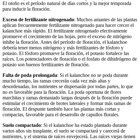
El otoño es el período natural de días cortos y la mejor temporada
para inducir la floración.
Exceso de fertilizante nitrogenado
: Muchos amantes de las plantas
aplican frecuentemente fertilizante nitrogenado para hacer crecer el
kalanchoe más rápido. El fertilizante nitrogenado efectivamente
promueve el crecimiento de las hojas, pero el exceso de nitrógeno
inhibe la floración. Antes del período de floración, el kalanchoe
debería tener menos nitrógeno y más fertilizantes de fósforo y
potasio. El fósforo promueve la floración, el potasio fortalece las
raíces. Los potenciadores de floración o el fosfato de dihidrógeno de
potasio son buenos fertilizantes de floración.
Falta de poda prolongada
: Si el kalanchoe no se poda durante
mucho tiempo, las ramas crecerán cada vez más altas y
desordenadas, los nutrientes se dispersarán por todas partes, lo que
no es favorable para la floración. La poda oportuna de flores
marchitas y ramas demasiado largas después de la floración puede
estimular el crecimiento de brotes laterales y formar más ramas de
floración. El despunte también hace las plantas más cortas y
compactas, favorable para el desarrollo de capullos florales.
Suelo compactado
: Si el kalanchoe ha estado plantado durante
varios años sin trasplante, el suelo se compactará y carecerá de
nutrientes, y el sistema de raíces envejecerá. Las raíces viejas tienen