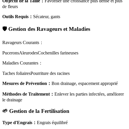
Objectif de la Taille
：
Favoriser une croissance plus dense et plus
de fleurs
Outils Requis
：
Sécateur, gants
🛡️
Gestion des Ravageurs et Maladies
Ravageurs Courants
：
Pucerons
Aleurodes
Cochenilles farineuses
Maladies Courantes
：
Taches foliaires
Pourriture des racines
Mesures de Prévention
：
Bon drainage, espacement approprié
Méthodes de Traitement
：
Enlever les parties infectées, améliorer
le drainage
🌱
Gestion de la Fertilisation
Type d'Engrais
：
Engrais équilibré