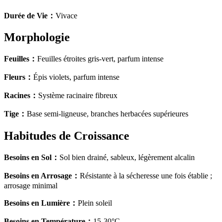
Durée de Vie
：
Vivace
Morphologie
Feuilles
：
Feuilles étroites gris-vert, parfum intense
Fleurs
：
Épis violets, parfum intense
Racines
：
Système racinaire fibreux
Tige
：
Base semi-ligneuse, branches herbacées supérieures
Habitudes de Croissance
Besoins en Sol
：
Sol bien drainé, sableux, légèrement alcalin
Besoins en Arrosage
：
Résistante à la sécheresse une fois établie ;
arrosage minimal
Besoins en Lumière
：
Plein soleil
Besoins en Température
：
15-30°C