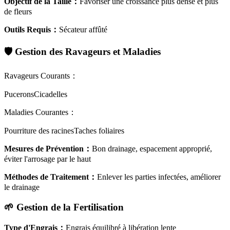
Objectif de la Taille
：
Favoriser une croissance plus dense et plus
de fleurs
Outils Requis
：
Sécateur affûté
🛡️
Gestion des Ravageurs et Maladies
Ravageurs Courants
：
Pucerons
Cicadelles
Maladies Courantes
：
Pourriture des racines
Taches foliaires
Mesures de Prévention
：
Bon drainage, espacement approprié,
éviter l'arrosage par le haut
Méthodes de Traitement
：
Enlever les parties infectées, améliorer
le drainage
🌱
Gestion de la Fertilisation
Type d'Engrais
：
Engrais équilibré à libération lente