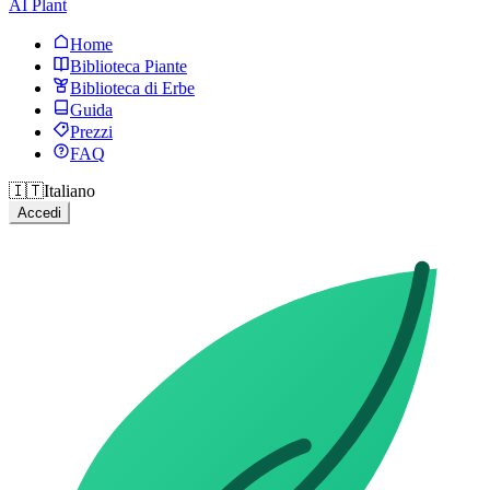
AI Plant
Home
Biblioteca Piante
Biblioteca di Erbe
Guida
Prezzi
FAQ
🇮🇹
Italiano
Accedi