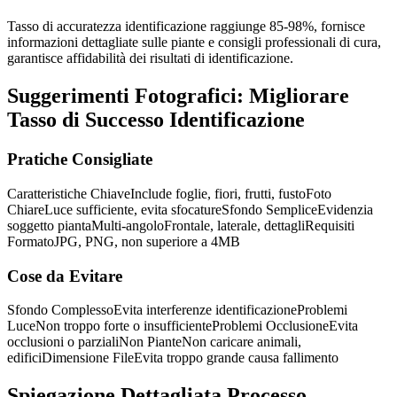
Tasso di accuratezza identificazione raggiunge 85-98%, fornisce
informazioni dettagliate sulle piante e consigli professionali di cura,
garantisce affidabilità dei risultati di identificazione.
Suggerimenti Fotografici: Migliorare
Tasso di Successo Identificazione
Pratiche Consigliate
Caratteristiche Chiave
Include foglie, fiori, frutti, fusto
Foto
Chiare
Luce sufficiente, evita sfocature
Sfondo Semplice
Evidenzia
soggetto pianta
Multi-angolo
Frontale, laterale, dettagli
Requisiti
Formato
JPG, PNG, non superiore a 4MB
Cose da Evitare
Sfondo Complesso
Evita interferenze identificazione
Problemi
Luce
Non troppo forte o insufficiente
Problemi Occlusione
Evita
occlusioni o parziali
Non Piante
Non caricare animali,
edifici
Dimensione File
Evita troppo grande causa fallimento
Spiegazione Dettagliata Processo