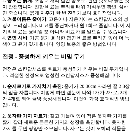
2.
농도는 묽게
: 포장 기재의 절반 농도로. 진한 것보다 묽은 것
이 안전합니다. 진한 비료는 뿌리를 태워 가벼우면 황변, 심하
면 죽습니다. 묽게 자주가 한 번 진하게보다 효과적입니다.
3.
겨울여름은 줄이기
: 고온이나 저온기에는 스킨답서스의 성
장이 느려집니다. 비료를 중단하거나 월 1회로 줄입니다. 이 시
기의 비료는 낭비일 뿐 아니라 비료 해를 일으킬 수 있습니다.
4.
엽면 시비
: 가끔 묽게 희석한 엽면 비료를 뿌리면 잎이 더 녹
색이고 윤기 있게 됩니다. 영양 보충의 좋은 방법입니다.
전정 - 풍성하게 키우는 비밀 무기
전정은 스킨답서스를 빠르게 풍성하게 키우는 비밀 무기입니
다. 적절한 전정으로 엉성한 스킨답서스가 풍성해집니다:
1.
순지르기로 가지치기 촉진
: 줄기가 20-30cm 자라면 끝 2-3장
의 잎을 자릅니다. 이렇게 하면 곁눈이 나와 1개가 2개로, 2개
가 4개로 되어 금방 풍성해집니다. 이것이 가장 효과적인 방법
입니다.
2.
웃자란 가지 자르기
: 길고 가늘며 잎이 적은 웃자란 가지를
짧게 잘라 새로운 튼튼한 가지의 성장을 촉진합니다. 웃자란
가지를 두면 영양만 소모됩니다. 자르는 것이 오히려 식물을