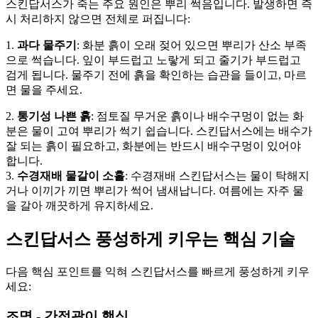
스킨답서스가 죽는 주요 원인은 뿌리 썩음입니다. 발생하면 즉
시 처리하지 않으면 전체로 퍼집니다:
1.
과다 물주기
: 화분 흙이 오래 젖어 있으면 뿌리가 산소 부족
으로 썩습니다. 잎이 부드럽고 노랗게 되고 줄기가 부드럽고
검게 됩니다. 물주기 전에 흙을 확인하는 습관을 들이고, 마르
면 물을 주세요.
2.
통기성 나쁜 흙
: 점토질 무거운 흙이나 배수구멍이 없는 화
분은 물이 고여 뿌리가 썩기 쉽습니다. 스킨답서스에는 배수가
잘 되는 흙이 필요하고, 화분에는 반드시 배수구멍이 있어야
합니다.
3.
수경재배 물갈이 소홀
: 수경재배 스킨답서스는 물이 탁해지
거나 이끼가 끼면 뿌리가 썩어 냄새납니다. 여름에는 자주 물
을 갈아 깨끗하게 유지하세요.
스킨답서스 풍성하게 키우는 핵심 기술
다음 핵심 포인트를 익혀 스킨답서스를 빠르게 풍성하게 키우
세요:
조명 - 간접광이 핵심