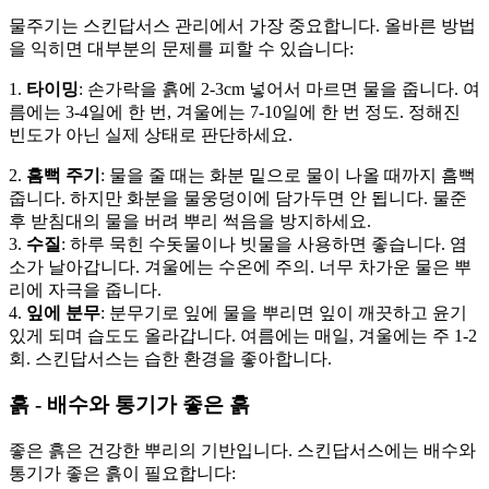
물주기는 스킨답서스 관리에서 가장 중요합니다. 올바른 방법
을 익히면 대부분의 문제를 피할 수 있습니다:
1.
타이밍
: 손가락을 흙에 2-3cm 넣어서 마르면 물을 줍니다. 여
름에는 3-4일에 한 번, 겨울에는 7-10일에 한 번 정도. 정해진
빈도가 아닌 실제 상태로 판단하세요.
2.
흠뻑 주기
: 물을 줄 때는 화분 밑으로 물이 나올 때까지 흠뻑
줍니다. 하지만 화분을 물웅덩이에 담가두면 안 됩니다. 물준
후 받침대의 물을 버려 뿌리 썩음을 방지하세요.
3.
수질
: 하루 묵힌 수돗물이나 빗물을 사용하면 좋습니다. 염
소가 날아갑니다. 겨울에는 수온에 주의. 너무 차가운 물은 뿌
리에 자극을 줍니다.
4.
잎에 분무
: 분무기로 잎에 물을 뿌리면 잎이 깨끗하고 윤기
있게 되며 습도도 올라갑니다. 여름에는 매일, 겨울에는 주 1-2
회. 스킨답서스는 습한 환경을 좋아합니다.
흙 - 배수와 통기가 좋은 흙
좋은 흙은 건강한 뿌리의 기반입니다. 스킨답서스에는 배수와
통기가 좋은 흙이 필요합니다: