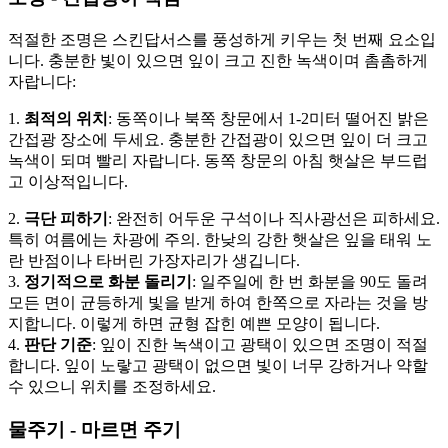
적절한 조명은 스킨답서스를 풍성하게 키우는 첫 번째 요소입
니다. 충분한 빛이 있으면 잎이 크고 진한 녹색이며 촘촘하게
자랍니다:
1.
최적의 위치
: 동쪽이나 북쪽 창문에서 1-2미터 떨어진 밝은
간접광 장소에 두세요. 충분한 간접광이 있으면 잎이 더 크고
녹색이 되며 빨리 자랍니다. 동쪽 창문의 아침 햇살은 부드럽
고 이상적입니다.
2.
극단 피하기
: 완전히 어두운 구석이나 직사광선은 피하세요.
특히 여름에는 차광에 주의. 한낮의 강한 햇살은 잎을 태워 노
란 반점이나 타버린 가장자리가 생깁니다.
3.
정기적으로 화분 돌리기
: 일주일에 한 번 화분을 90도 돌려
모든 면이 균등하게 빛을 받게 하여 한쪽으로 자라는 것을 방
지합니다. 이렇게 하면 균형 잡힌 예쁜 모양이 됩니다.
4.
판단 기준
: 잎이 진한 녹색이고 광택이 있으면 조명이 적절
합니다. 잎이 노랗고 광택이 없으면 빛이 너무 강하거나 약할
수 있으니 위치를 조정하세요.
물주기 - 마르면 주기