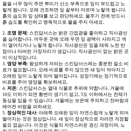
물을 너무 많이 주면 뿌리가 산소 부족으로 잎이 부드럽고 노
랗게 됩니다. 오래 건조하면 잎 끝부터 마르며 노랗게 됩니다.
흙의 습도와 잎 상태를 보고 판단하세요. 물주기 전에 반드시
흙 습도를 확인하고 맹목적으로 물을 주지 마세요.
2.
조명 문제
: 스킨답서스는 밝은 간접광을 좋아하고 직사광선
을 싫어합니다. 어두운 곳에 오래 두면 잎 광택이 사라지고 색
이 옅어지거나 노랗게 됩니다. 직사광선은 잎을 태워 노란 반
점이나 타버린 가장자리가 생깁니다. 직사광선이 없는 밝은 곳
이 이상적입니다.
3.
영양 부족
: 왕성하게 자라는 스킨답서스에는 충분한 질소 비
료가 필요합니다. 오래 비료를 주지 않으면 새 잎이 작아지고
오래된 잎이 노랗게 되어 떨어집니다. 성장기에는 정기적으로
비료를 주어 영양을 확보하세요.
4.
저온
: 스킨답서스는 열대 식물로 추위에 약합니다. 겨울에
10도 이하가 되면 황변이 생기기 쉽고, 5도 이하에서는 전체가
동상을 입을 수 있습니다. 겨울에는 보온에 주의하고 찬바람과
에어컨 바람을 피하세요.
5.
정상적인 대사
: 아래쪽 오래된 잎이 자연스럽게 노랗게 되어
떨어지는 것은 정상입니다. 새 잎이 정상적으로 자라면 걱정할
필요 없습니다. 이것은 식물의 자연스러운 갱신 과정이며, 노