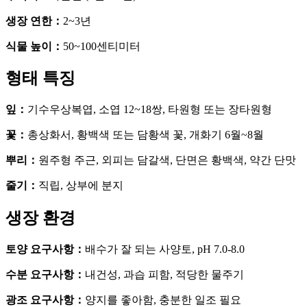
생장 연한
：
2~3년
식물 높이
：
50~100센티미터
형태 특징
잎
：
기수우상복엽, 소엽 12~18쌍, 타원형 또는 장타원형
꽃
：
총상화서, 황백색 또는 담황색 꽃, 개화기 6월~8월
뿌리
：
원주형 주근, 외피는 담갈색, 단면은 황백색, 약간 단맛
줄기
：
직립, 상부에 분지
생장 환경
토양 요구사항
：
배수가 잘 되는 사양토, pH 7.0-8.0
수분 요구사항
：
내건성, 과습 피함, 적당한 물주기
광조 요구사항
：
양지를 좋아함, 충분한 일조 필요