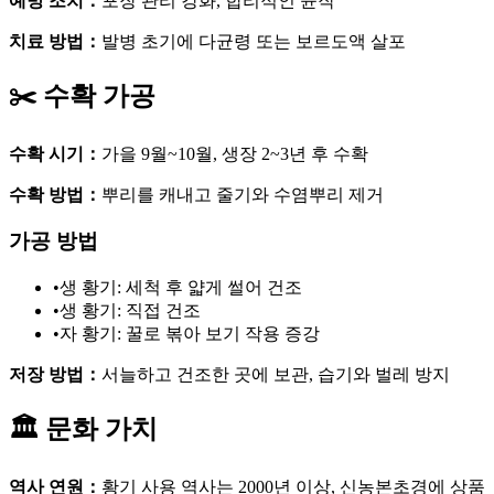
예방 조치
：
포장 관리 강화, 합리적인 윤작
치료 방법
：
발병 초기에 다균령 또는 보르도액 살포
✂️
수확 가공
수확 시기
：
가을 9월~10월, 생장 2~3년 후 수확
수확 방법
：
뿌리를 캐내고 줄기와 수염뿌리 제거
가공 방법
•
생 황기: 세척 후 얇게 썰어 건조
•
생 황기: 직접 건조
•
자 황기: 꿀로 볶아 보기 작용 증강
저장 방법
：
서늘하고 건조한 곳에 보관, 습기와 벌레 방지
🏛️
문화 가치
역사 연원
：
황기 사용 역사는 2000년 이상, 신농본초경에 상품