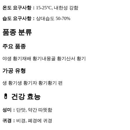
온도 요구사항
：
15-25°C, 내한성 강함
습도 요구사항
：
상대습도 50-70%
품종 분류
주요 품종
야생 황기
재배 황기
내몽골 황기
산서 황기
가공 유형
생 황기
생 황기
자 황기
황기 편
💊
건강 효능
성미
：
단맛, 약간 따뜻함
귀경
：
비경, 폐경에 귀경