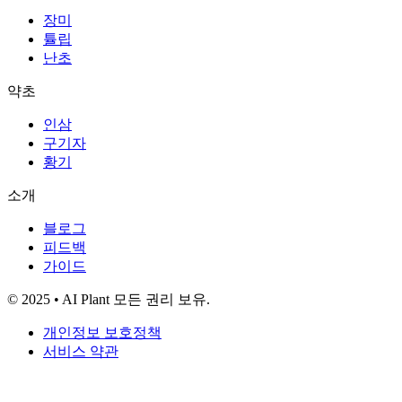
장미
튤립
난초
약초
인삼
구기자
황기
소개
블로그
피드백
가이드
© 2025 • AI Plant 모든 권리 보유.
개인정보 보호정책
서비스 약관