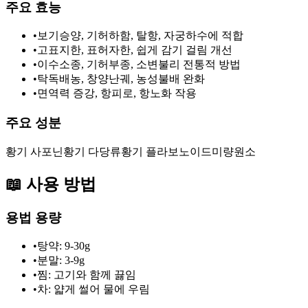
주요 효능
•
보기승양, 기허하함, 탈항, 자궁하수에 적합
•
고표지한, 표허자한, 쉽게 감기 걸림 개선
•
이수소종, 기허부종, 소변불리 전통적 방법
•
탁독배농, 창양난궤, 농성불배 완화
•
면역력 증강, 항피로, 항노화 작용
주요 성분
황기 사포닌
황기 다당류
황기 플라보노이드
미량원소
📖
사용 방법
용법 용량
•
탕약: 9-30g
•
분말: 3-9g
•
찜: 고기와 함께 끓임
•
차: 얇게 썰어 물에 우림