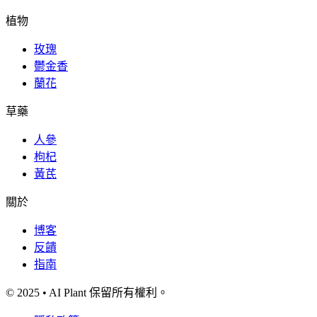
植物
玫瑰
鬱金香
蘭花
草藥
人參
枸杞
黃芪
關於
博客
反饋
指南
© 2025 • AI Plant 保留所有權利。