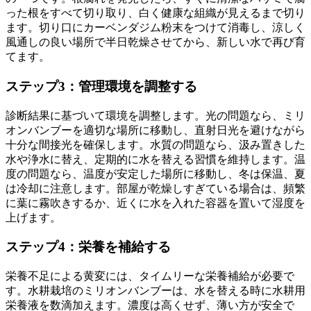
った根をすべて切り取り、白く健康な組織が見えるまで切り
ます。切り口にカーベンダジム粉末をつけて消毒し、涼しく
風通しの良い場所で半日乾燥させてから、新しい水で再び育
てます。
ステップ3：管理環境を調整する
診断結果に基づいて環境を調整します。光の問題なら、ミリ
オンバンブーを適切な場所に移動し、直射日光を避けながら
十分な間接光を確保します。水質の問題なら、汲み置きした
水や浄水に替え、定期的に水を替える習慣を維持します。温
度の問題なら、温度が安定した場所に移動し、冬は保温、夏
は冷却に注意します。部屋が乾燥しすぎている場合は、頻繁
に葉に霧吹きするか、近くに水を入れた容器を置いて湿度を
上げます。
ステップ4：栄養を補給する
栄養不足による黄変には、タイムリーな栄養補給が必要で
す。水耕栽培のミリオンバンブーは、水を替える時に水耕用
栄養液を数滴加えます。濃度は高くせず、薄い方が安全で