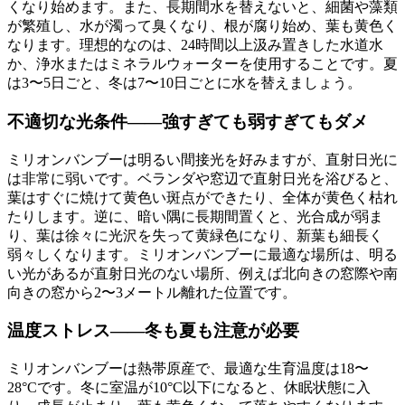
くなり始めます。また、長期間水を替えないと、細菌や藻類
が繁殖し、水が濁って臭くなり、根が腐り始め、葉も黄色く
なります。理想的なのは、24時間以上汲み置きした水道水
か、浄水またはミネラルウォーターを使用することです。夏
は3〜5日ごと、冬は7〜10日ごとに水を替えましょう。
不適切な光条件——強すぎても弱すぎてもダメ
ミリオンバンブーは明るい間接光を好みますが、直射日光に
は非常に弱いです。ベランダや窓辺で直射日光を浴びると、
葉はすぐに焼けて黄色い斑点ができたり、全体が黄色く枯れ
たりします。逆に、暗い隅に長期間置くと、光合成が弱ま
り、葉は徐々に光沢を失って黄緑色になり、新葉も細長く
弱々しくなります。ミリオンバンブーに最適な場所は、明る
い光があるが直射日光のない場所、例えば北向きの窓際や南
向きの窓から2〜3メートル離れた位置です。
温度ストレス——冬も夏も注意が必要
ミリオンバンブーは熱帯原産で、最適な生育温度は18〜
28°Cです。冬に室温が10°C以下になると、休眠状態に入