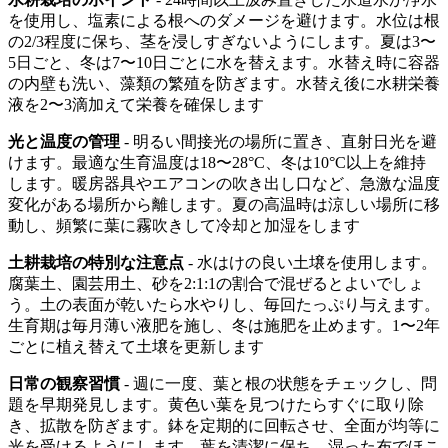
を使用し、塩素による根へのダメージを避けます。水位は根
の2/3程度に保ち、茎を浸しすぎないようにします。夏は3〜
5日ごと、冬は7〜10日ごとに水を替えます。水替え時に容器
の内壁も洗い、藻類の繁殖を防ぎます。水替え後に水耕栄養
液を2〜3滴加えて栄養を確保します
光と温度の管理
- 明るい間接光の場所に置き、直射日光を避
けます。最適な生育温度は18〜28°C、冬は10°C以上を維持
します。暖房器具やエアコンの吹き出し口など、急激な温度
変化がある場所から離します。夏の高温時は涼しい場所に移
動し、頻繁に葉に霧吹きして冷却と加湿をします
土耕栽培の特別な注意点
- 水はけの良い土壌を使用します。
腐葉土、園芸用土、砂を2:1:1の割合で混ぜるとよいでしょ
う。土の表面が乾いたら水やりし、毎回たっぷり与えます。
生育期は毎月薄い液肥を施し、冬は施肥を止めます。1〜2年
ごとに植え替えて土壌を更新します
日常の観察習慣
- 週に一度、葉と根の状態をチェックし、問
題を早期発見します。黄色い葉を見つけたらすぐに取り除
き、拡散を防ぎます。鉢を定期的に回転させ、全面が均等に
光を受けるようにします。葉を清潔に保ち、湿った布でほこ