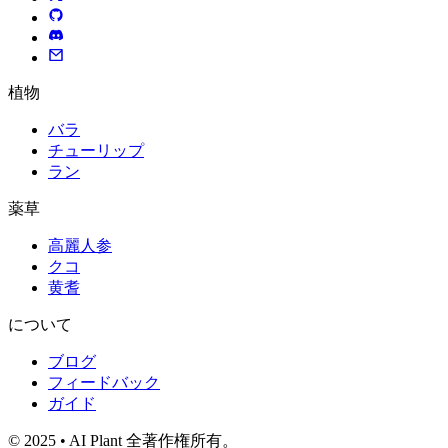
植物
バラ
チューリップ
ラン
薬草
高麗人参
クコ
黄耆
について
ブログ
フィードバック
ガイド
© 2025 • AI Plant 全著作権所有。