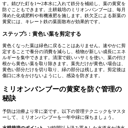
す。錆びた釘を1〜2本水に入れて鉄分を補給し、葉の黄変を
防ぐこともできます。土耕栽培のミリオンバンブーは、毎月
薄めた化成肥料や有機液肥を施します。鉄欠乏による新葉の
黄変には、キレート鉄の葉面散布が効果的です。
ステップ5：黄色い葉を剪定する
黄色くなった葉は緑色に戻ることはありません。速やかに剪
定することで養分の消費を減らし、植物が新しい成長にエネ
ルギーを集中できます。清潔で鋭いハサミを使い、葉の付け
根から黄色い葉を取り除きます。葉先だけが黄色い場合は、
黄色い部分だけを切り取り、緑の部分は残します。剪定後は
傷口に水をかけないようにし、感染を防ぎます。
ミリオンバンブーの黄変を防ぐ管理の
秘訣
予防は治療より常に楽です。以下の管理テクニックをマスタ
ーして、ミリオンバンブーを一年中緑に保ちましょう。
水耕栽培のポイント
- 24時間以上汲み置きした水道水か浄水