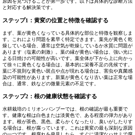
原因を見つけることが第一歩です。以下は具体的な診断方法
と対応する解決策です。
ステップ1：黄変の位置と特徴を確認する
まず、葉が黄色くなっている具体的な部位と特徴を観察しま
す。これにより問題を素早く特定できます。葉先が黄色く乾
燥している場合、通常は空気が乾燥しているか水質に問題が
あります（塩素の刺激）。葉の縁が黄色い場合は、強い光に
よる日焼けの可能性が高いです。葉全体が下から上に向かっ
て徐々に黄色くなる場合は、基本的に栄養不足の兆候です。
葉に不規則な黄色い斑点や点が現れる場合は、害虫や真菌感
染の可能性があります。新葉が黄色くなり古い葉は正常な場
合は、通常、鉄などの微量元素の不足です。
ステップ2：根の健康状態を確認する
水耕栽培のミリオンバンブーでは、根の確認が最も重要で
す。健康な根は白色または淡黄色で、ある程度の弾力があり
ます。根が茶色、黒色、柔らかくなったり、臭いがしたりす
る場合は、根が腐っています。これは黄変の最も深刻な原因
の一つです。根腐れを発見したら、すぐに清潔なハサミで腐