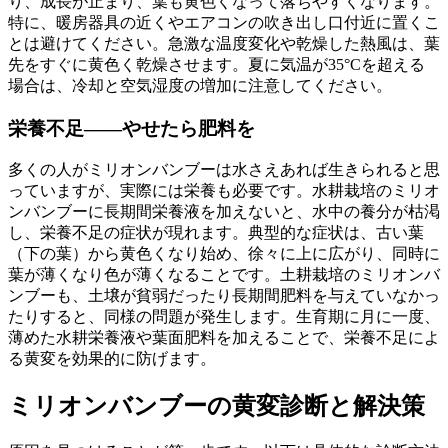
り、成長が止まり、葉も黄色くなって落ちやすくなります。
特に、暖房器具の近くやエアコンの吹き出し口付近に置くこ
とは避けてください。急激な温度変化や乾燥した熱風は、葉
先をすぐに黄色く乾燥させます。夏に気温が35°Cを超える
場合は、冷却と空気湿度の増加に注意してください。
栄養不足——やせたら肥料を
多くの人がミリオンバンブーは水さえあれば生きられると思
っていますが、実際には栄養も必要です。水耕栽培のミリオ
ンバンブーに長期間栄養液を加えないと、水中の養分が枯渇
し、栄養不足の症状が現れます。典型的な症状は、古い葉
（下の葉）から黄色くなり始め、徐々に上に広がり、同時に
葉が薄くなり色が薄くなることです。土耕栽培のミリオンバ
ンブーも、土壌が貧弱だったり長期間肥料を与えていなかっ
たりすると、同様の問題が発生します。生育期に月に一度、
薄めた水耕栄養液や葉面肥料を加えることで、栄養不足によ
る黄変を効果的に防げます。
ミリオンバンブーの黄変診断と解決策