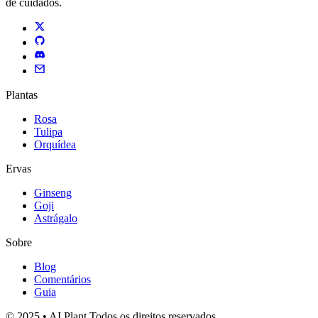
de cuidados.
Plantas
Rosa
Tulipa
Orquídea
Ervas
Ginseng
Goji
Astrágalo
Sobre
Blog
Comentários
Guia
© 2025 • AI Plant Todos os direitos reservados.