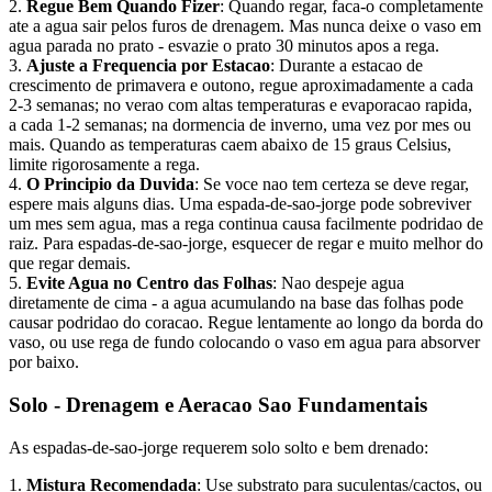
2.
Regue Bem Quando Fizer
: Quando regar, faca-o completamente
ate a agua sair pelos furos de drenagem. Mas nunca deixe o vaso em
agua parada no prato - esvazie o prato 30 minutos apos a rega.
3.
Ajuste a Frequencia por Estacao
: Durante a estacao de
crescimento de primavera e outono, regue aproximadamente a cada
2-3 semanas; no verao com altas temperaturas e evaporacao rapida,
a cada 1-2 semanas; na dormencia de inverno, uma vez por mes ou
mais. Quando as temperaturas caem abaixo de 15 graus Celsius,
limite rigorosamente a rega.
4.
O Principio da Duvida
: Se voce nao tem certeza se deve regar,
espere mais alguns dias. Uma espada-de-sao-jorge pode sobreviver
um mes sem agua, mas a rega continua causa facilmente podridao de
raiz. Para espadas-de-sao-jorge, esquecer de regar e muito melhor do
que regar demais.
5.
Evite Agua no Centro das Folhas
: Nao despeje agua
diretamente de cima - a agua acumulando na base das folhas pode
causar podridao do coracao. Regue lentamente ao longo da borda do
vaso, ou use rega de fundo colocando o vaso em agua para absorver
por baixo.
Solo - Drenagem e Aeracao Sao Fundamentais
As espadas-de-sao-jorge requerem solo solto e bem drenado:
1.
Mistura Recomendada
: Use substrato para suculentas/cactos, ou