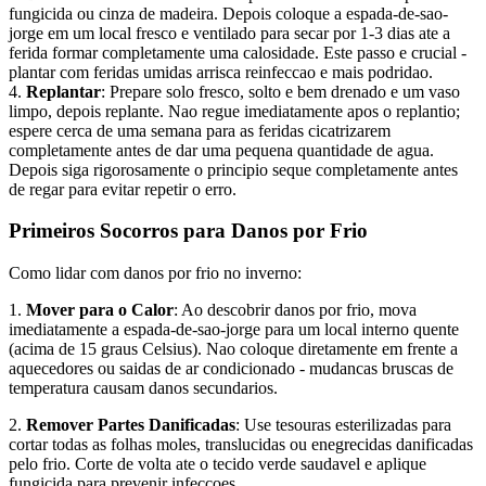
fungicida ou cinza de madeira. Depois coloque a espada-de-sao-
jorge em um local fresco e ventilado para secar por 1-3 dias ate a
ferida formar completamente uma calosidade. Este passo e crucial -
plantar com feridas umidas arrisca reinfeccao e mais podridao.
4.
Replantar
: Prepare solo fresco, solto e bem drenado e um vaso
limpo, depois replante. Nao regue imediatamente apos o replantio;
espere cerca de uma semana para as feridas cicatrizarem
completamente antes de dar uma pequena quantidade de agua.
Depois siga rigorosamente o principio seque completamente antes
de regar para evitar repetir o erro.
Primeiros Socorros para Danos por Frio
Como lidar com danos por frio no inverno:
1.
Mover para o Calor
: Ao descobrir danos por frio, mova
imediatamente a espada-de-sao-jorge para um local interno quente
(acima de 15 graus Celsius). Nao coloque diretamente em frente a
aquecedores ou saidas de ar condicionado - mudancas bruscas de
temperatura causam danos secundarios.
2.
Remover Partes Danificadas
: Use tesouras esterilizadas para
cortar todas as folhas moles, translucidas ou enegrecidas danificadas
pelo frio. Corte de volta ate o tecido verde saudavel e aplique
fungicida para prevenir infeccoes.