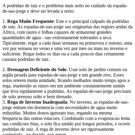
A podridao de raiz e o problema mais serio no cuidado da espada-
de-sao-jorge e deve ser levada a serio:
1.
Rega Muito Frequente
: Este e o principal culpado da podridao
de raiz. As espadas-de-sao-jorge sao originarias das regioes aridas da
Africa, com raizes e folhas capazes de armazenar grandes
quantidades de agua - sao extremamente tolerantes a seca.
Tipicamente, regar a cada duas semanas na primavera e outono, uma
vez por semana no verao e uma vez por mes ou mais no inverno e
suficiente. Regar todos os dias ou a cada poucos dias certamente
causara podridao de raiz.
2.
Drenagem Deficiente do Solo
: Usar solo de jardim comum ou
argila pesada para espadas-de-sao-jorge e um grande erro. Esses
solos reteem muita umidade, ficando molhados muito tempo apos a
rega, mantendo as raizes em um ambiente constantemente umido
que leva rapidamente a podridao. As espadas-de-sao-jorge precisam
de solo arenoso solto e bem drenado.
3.
Rega de Inverno Inadequada
: No inverno, as espadas-de-sao-
jorge entram em dormencia com necessidades de agua muito
reduzidas. Muitos donos ignoram isso, regando na mesma
frequencia das outras estacoes. Combinado com a evaporacao lenta
nas condicoes frias, o solo fica umido por longos periodos, e ocorre
podridao de raiz. A rega de inverno deve ser rigorosamente
controlada - na duvida, nao regue.