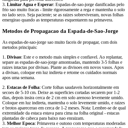
3.
Limitar Agua e Esperar
: Espadas-de-sao-jorge danificadas pelo
frio sao muito fracas - limite rigorosamente a rega e mantenha o solo
no lado seco. Seja paciente; se as raizes sobreviveram, novas folhas
emergirao quando as temperaturas esquentarem na primavera.
Metodos de Propagacao da Espada-de-Sao-Jorge
As espadas-de-sao-jorge sao muito faceis de propagar, com dois
metodos principais:
1.
Divisao
: Este e o metodo mais simples e confiavel. Ao replantar,
separe as espadas-de-sao-jorge amontoadas, mantendo 3-5 folhas e
raizes intactas por divisao. Plante as divisoes em novos vasos. Apos
a divisao, coloque em luz indireta e retome os cuidados normais
apos uma semana.
2.
Estacas de Folha
: Corte folhas saudaveis horizontalmente em
secoes de 5-10 cm. Deixe as superficies cortadas secarem por 1-2
dias, depois insira cerca de 2 cm em solo arenoso levemente umido.
Coloque em luz indireta, mantenha o solo levemente umido, e raizes
e brotos aparecerao em cerca de 1-2 meses. Nota: Lembre-se de qual
extremidade da estaca estava para cima na folha original - estacas
plantadas de cabeca para baixo nao enraizam.
3.
Melhor Epoca
: Primavera e outono com temperaturas moderadas