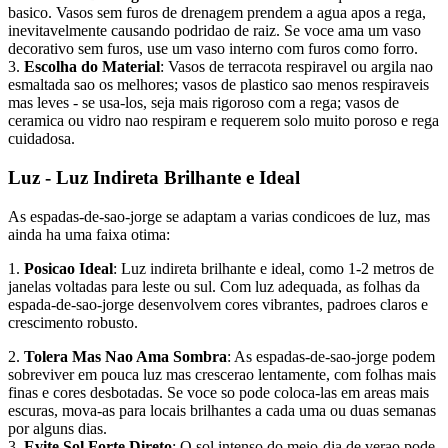
basico. Vasos sem furos de drenagem prendem a agua apos a rega,
inevitavelmente causando podridao de raiz. Se voce ama um vaso
decorativo sem furos, use um vaso interno com furos como forro.
3.
Escolha do Material
: Vasos de terracota respiravel ou argila nao
esmaltada sao os melhores; vasos de plastico sao menos respiraveis
mas leves - se usa-los, seja mais rigoroso com a rega; vasos de
ceramica ou vidro nao respiram e requerem solo muito poroso e rega
cuidadosa.
Luz - Luz Indireta Brilhante e Ideal
As espadas-de-sao-jorge se adaptam a varias condicoes de luz, mas
ainda ha uma faixa otima:
1.
Posicao Ideal
: Luz indireta brilhante e ideal, como 1-2 metros de
janelas voltadas para leste ou sul. Com luz adequada, as folhas da
espada-de-sao-jorge desenvolvem cores vibrantes, padroes claros e
crescimento robusto.
2.
Tolera Mas Nao Ama Sombra
: As espadas-de-sao-jorge podem
sobreviver em pouca luz mas crescerao lentamente, com folhas mais
finas e cores desbotadas. Se voce so pode coloca-las em areas mais
escuras, mova-as para locais brilhantes a cada uma ou duas semanas
por alguns dias.
3.
Evite Sol Forte Direto
: O sol intenso do meio-dia de verao pode