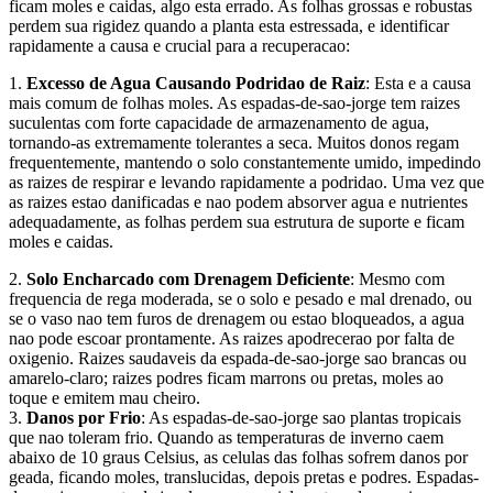
ficam moles e caidas, algo esta errado. As folhas grossas e robustas
perdem sua rigidez quando a planta esta estressada, e identificar
rapidamente a causa e crucial para a recuperacao:
1.
Excesso de Agua Causando Podridao de Raiz
: Esta e a causa
mais comum de folhas moles. As espadas-de-sao-jorge tem raizes
suculentas com forte capacidade de armazenamento de agua,
tornando-as extremamente tolerantes a seca. Muitos donos regam
frequentemente, mantendo o solo constantemente umido, impedindo
as raizes de respirar e levando rapidamente a podridao. Uma vez que
as raizes estao danificadas e nao podem absorver agua e nutrientes
adequadamente, as folhas perdem sua estrutura de suporte e ficam
moles e caidas.
2.
Solo Encharcado com Drenagem Deficiente
: Mesmo com
frequencia de rega moderada, se o solo e pesado e mal drenado, ou
se o vaso nao tem furos de drenagem ou estao bloqueados, a agua
nao pode escoar prontamente. As raizes apodrecerao por falta de
oxigenio. Raizes saudaveis da espada-de-sao-jorge sao brancas ou
amarelo-claro; raizes podres ficam marrons ou pretas, moles ao
toque e emitem mau cheiro.
3.
Danos por Frio
: As espadas-de-sao-jorge sao plantas tropicais
que nao toleram frio. Quando as temperaturas de inverno caem
abaixo de 10 graus Celsius, as celulas das folhas sofrem danos por
geada, ficando moles, translucidas, depois pretas e podres. Espadas-