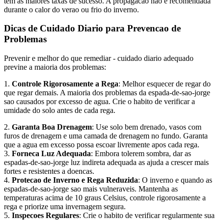
tem as maiores taxas de sucesso. A propagacao nao e recomendada
durante o calor do verao ou frio do inverno.
Dicas de Cuidado Diario para Prevencao de
Problemas
Prevenir e melhor do que remediar - cuidado diario adequado
previne a maioria dos problemas:
1.
Controle Rigorosamente a Rega
: Melhor esquecer de regar do
que regar demais. A maioria dos problemas da espada-de-sao-jorge
sao causados por excesso de agua. Crie o habito de verificar a
umidade do solo antes de cada rega.
2.
Garanta Boa Drenagem
: Use solo bem drenado, vasos com
furos de drenagem e uma camada de drenagem no fundo. Garanta
que a agua em excesso possa escoar livremente apos cada rega.
3.
Forneca Luz Adequada
: Embora tolerem sombra, dar as
espadas-de-sao-jorge luz indireta adequada as ajuda a crescer mais
fortes e resistentes a doencas.
4.
Protecao de Inverno e Rega Reduzida
: O inverno e quando as
espadas-de-sao-jorge sao mais vulneraveis. Mantenha as
temperaturas acima de 10 graus Celsius, controle rigorosamente a
rega e priorize uma invernagem segura.
5.
Inspecoes Regulares
: Crie o habito de verificar regularmente sua