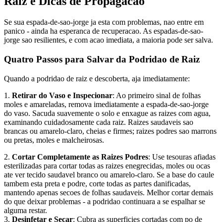
Raiz e Dicas de Propagacao
Se sua espada-de-sao-jorge ja esta com problemas, nao entre em
panico - ainda ha esperanca de recuperacao. As espadas-de-sao-
jorge sao resilientes, e com acao imediata, a maioria pode ser salva.
Quatro Passos para Salvar da Podridao de Raiz
Quando a podridao de raiz e descoberta, aja imediatamente:
1.
Retirar do Vaso e Inspecionar
: Ao primeiro sinal de folhas
moles e amareladas, remova imediatamente a espada-de-sao-jorge
do vaso. Sacuda suavemente o solo e enxague as raizes com agua,
examinando cuidadosamente cada raiz. Raizes saudaveis sao
brancas ou amarelo-claro, cheias e firmes; raizes podres sao marrons
ou pretas, moles e malcheirosas.
2.
Cortar Completamente as Raizes Podres
: Use tesouras afiadas
esterilizadas para cortar todas as raizes enegrecidas, moles ou ocas
ate ver tecido saudavel branco ou amarelo-claro. Se a base do caule
tambem esta preta e podre, corte todas as partes danificadas,
mantendo apenas secoes de folhas saudaveis. Melhor cortar demais
do que deixar problemas - a podridao continuara a se espalhar se
alguma restar.
3.
Desinfetar e Secar
: Cubra as superficies cortadas com po de