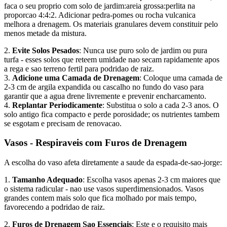
faca o seu proprio com solo de jardim:areia grossa:perlita na
proporcao 4:4:2. Adicionar pedra-pomes ou rocha vulcanica
melhora a drenagem. Os materiais granulares devem constituir pelo
menos metade da mistura.
2.
Evite Solos Pesados
: Nunca use puro solo de jardim ou pura
turfa - esses solos que reteem umidade nao secam rapidamente apos
a rega e sao terreno fertil para podridao de raiz.
3.
Adicione uma Camada de Drenagem
: Coloque uma camada de
2-3 cm de argila expandida ou cascalho no fundo do vaso para
garantir que a agua drene livremente e prevenir encharcamento.
4.
Replantar Periodicamente
: Substitua o solo a cada 2-3 anos. O
solo antigo fica compacto e perde porosidade; os nutrientes tambem
se esgotam e precisam de renovacao.
Vasos - Respiraveis com Furos de Drenagem
A escolha do vaso afeta diretamente a saude da espada-de-sao-jorge:
1.
Tamanho Adequado
: Escolha vasos apenas 2-3 cm maiores que
o sistema radicular - nao use vasos superdimensionados. Vasos
grandes contem mais solo que fica molhado por mais tempo,
favorecendo a podridao de raiz.
2.
Furos de Drenagem Sao Essenciais
: Este e o requisito mais