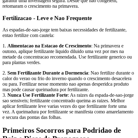
garantir uma invernagem segura. Desde que nao congelem,
retomaram o crescimento na primavera.
Fertilizacao - Leve e Nao Frequente
As espadas-de-sao-jorge tem baixas necessidades de fertilizante,
entao fertilize com cautela:
1.
Alimentacao na Estacao de Crescimento
: Na primavera e
outono, aplique fertilizante liquido diluido uma vez por mes na
metade da concentracao recomendada. Use fertilizante generico ou
para plantas verdes.
2.
Sem Fertilizante Durante a Dormencia
: Nao fertilize durante o
calor do verao ou frio do inverno quando o crescimento desacelera
ou para. Fertilizar nesse momento nao apenas desperidca produto
mas pode causar queimadura por fertilizante.
3.
Nunca Use Fertilizante Forte
: As raizes da espada-de-sao-jorge
sao sensiveis; fertilizante concentrado queima as raizes. Melhor
aplicar fertilizante leve varias vezes do que fertilizante forte uma
vez. A queimadura por fertilizante se manifesta como amarelamento
e secura das pontas das folhas.
Primeiros Socorros para Podridao de