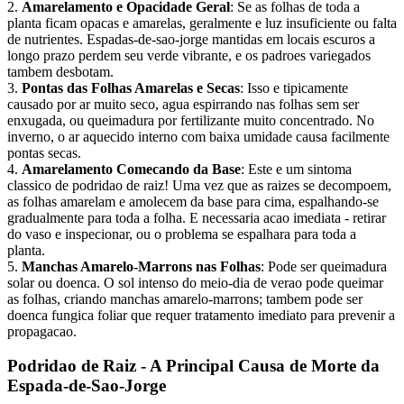
2.
Amarelamento e Opacidade Geral
: Se as folhas de toda a
planta ficam opacas e amarelas, geralmente e luz insuficiente ou falta
de nutrientes. Espadas-de-sao-jorge mantidas em locais escuros a
longo prazo perdem seu verde vibrante, e os padroes variegados
tambem desbotam.
3.
Pontas das Folhas Amarelas e Secas
: Isso e tipicamente
causado por ar muito seco, agua espirrando nas folhas sem ser
enxugada, ou queimadura por fertilizante muito concentrado. No
inverno, o ar aquecido interno com baixa umidade causa facilmente
pontas secas.
4.
Amarelamento Comecando da Base
: Este e um sintoma
classico de podridao de raiz! Uma vez que as raizes se decompoem,
as folhas amarelam e amolecem da base para cima, espalhando-se
gradualmente para toda a folha. E necessaria acao imediata - retirar
do vaso e inspecionar, ou o problema se espalhara para toda a
planta.
5.
Manchas Amarelo-Marrons nas Folhas
: Pode ser queimadura
solar ou doenca. O sol intenso do meio-dia de verao pode queimar
as folhas, criando manchas amarelo-marrons; tambem pode ser
doenca fungica foliar que requer tratamento imediato para prevenir a
propagacao.
Podridao de Raiz - A Principal Causa de Morte da
Espada-de-Sao-Jorge