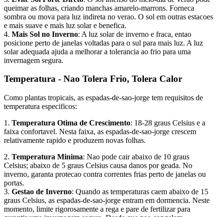
queimar as folhas, criando manchas amarelo-marrons. Forneca
sombra ou mova para luz indireta no verao. O sol em outras estacoes
e mais suave e mais luz solar e benefica.
4.
Mais Sol no Inverno
: A luz solar de inverno e fraca, entao
posicione perto de janelas voltadas para o sul para mais luz. A luz
solar adequada ajuda a melhorar a tolerancia ao frio para uma
invernagem segura.
Temperatura - Nao Tolera Frio, Tolera Calor
Como plantas tropicais, as espadas-de-sao-jorge tem requisitos de
temperatura especificos:
1.
Temperatura Otima de Crescimento
: 18-28 graus Celsius e a
faixa confortavel. Nesta faixa, as espadas-de-sao-jorge crescem
relativamente rapido e produzem novas folhas.
2.
Temperatura Minima
: Nao pode cair abaixo de 10 graus
Celsius; abaixo de 5 graus Celsius causa danos por geada. No
inverno, garanta protecao contra correntes frias perto de janelas ou
portas.
3.
Gestao de Inverno
: Quando as temperaturas caem abaixo de 15
graus Celsius, as espadas-de-sao-jorge entram em dormencia. Neste
momento, limite rigorosamente a rega e pare de fertilizar para