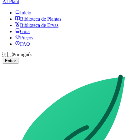
AI Plant
Início
Biblioteca de Plantas
Biblioteca de Ervas
Guia
Preços
FAQ
🇵🇹
Português
Entrar