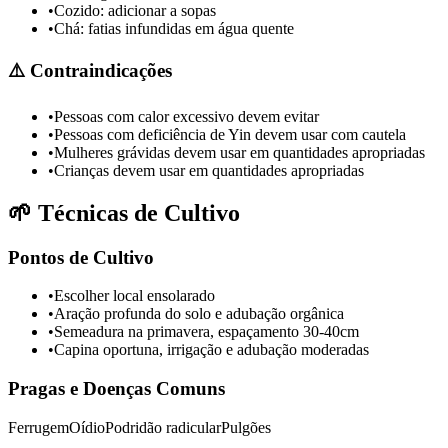
•
Cozido: adicionar a sopas
•
Chá: fatias infundidas em água quente
⚠️
Contraindicações
•
Pessoas com calor excessivo devem evitar
•
Pessoas com deficiência de Yin devem usar com cautela
•
Mulheres grávidas devem usar em quantidades apropriadas
•
Crianças devem usar em quantidades apropriadas
🌱
Técnicas de Cultivo
Pontos de Cultivo
•
Escolher local ensolarado
•
Aração profunda do solo e adubação orgânica
•
Semeadura na primavera, espaçamento 30-40cm
•
Capina oportuna, irrigação e adubação moderadas
Pragas e Doenças Comuns
Ferrugem
Oídio
Podridão radicular
Pulgões