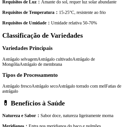
Requisitos de Luz
：
Amante do sol, requer luz solar abundante
Requisitos de Temperatura
：
15-25°C, resistente ao frio
Requisitos de Umidade
：
Umidade relativa 50-70%
Classificação de Variedades
Variedades Principais
Astrágalo selvagem
Astrágalo cultivado
Astrágalo de
Mongólia
Astrágalo de membrana
Tipos de Processamento
Astrágalo fresco
Astrágalo seco
Astrágalo torrado com mel
Fatias de
astrágalo
💊
Benefícios à Saúde
Natureza e Sabor
：
Sabor doce, natureza ligeiramente morna
Meridianos
：
Entra nos meridianos do baço e pulmões