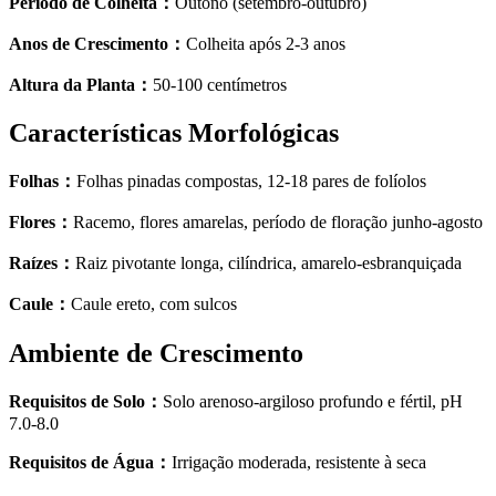
Período de Colheita
：
Outono (setembro-outubro)
Anos de Crescimento
：
Colheita após 2-3 anos
Altura da Planta
：
50-100 centímetros
Características Morfológicas
Folhas
：
Folhas pinadas compostas, 12-18 pares de folíolos
Flores
：
Racemo, flores amarelas, período de floração junho-agosto
Raízes
：
Raiz pivotante longa, cilíndrica, amarelo-esbranquiçada
Caule
：
Caule ereto, com sulcos
Ambiente de Crescimento
Requisitos de Solo
：
Solo arenoso-argiloso profundo e fértil, pH
7.0-8.0
Requisitos de Água
：
Irrigação moderada, resistente à seca