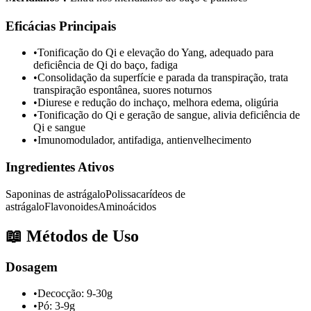
Eficácias Principais
•
Tonificação do Qi e elevação do Yang, adequado para
deficiência de Qi do baço, fadiga
•
Consolidação da superfície e parada da transpiração, trata
transpiração espontânea, suores noturnos
•
Diurese e redução do inchaço, melhora edema, oligúria
•
Tonificação do Qi e geração de sangue, alivia deficiência de
Qi e sangue
•
Imunomodulador, antifadiga, antienvelhecimento
Ingredientes Ativos
Saponinas de astrágalo
Polissacarídeos de
astrágalo
Flavonoides
Aminoácidos
📖
Métodos de Uso
Dosagem
•
Decocção: 9-30g
•
Pó: 3-9g