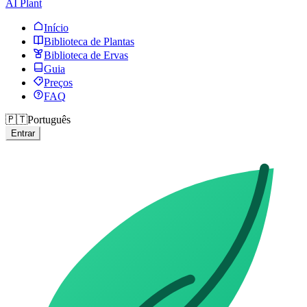
AI Plant
Início
Biblioteca de Plantas
Biblioteca de Ervas
Guia
Preços
FAQ
🇵🇹
Português
Entrar