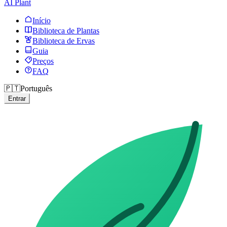
AI Plant
Início
Biblioteca de Plantas
Biblioteca de Ervas
Guia
Preços
FAQ
🇵🇹
Português
Entrar