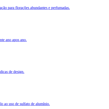
ização para florações abundantes e perfumadas.
ante ano apos ano.
dicas de design.
lo ao uso de sulfato de alumínio.