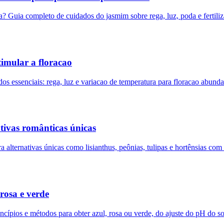
ia? Guia completo de cuidados do jasmim sobre rega, luz, poda e fertil
timular a floracao
os essenciais: rega, luz e variacao de temperatura para floracao abund
tivas românticas únicas
lternativas únicas como lisianthus, peônias, tulipas e hortênsias com 
rosa e verde
incípios e métodos para obter azul, rosa ou verde, do ajuste do pH do so