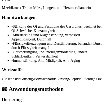
Meridiane
：
Tritt in Milz-, Lungen- und Herzmeridiane ein
Hauptwirkungen
•
Stärkung des Qi und Festigung des Ursprungs, geeignet bei
Qi-Schwäche, Kurzatmigkeit
•
Milzstärkung und Magenstärkung, verbessert
Appetitlosigkeit, Durchfall
•
Flüssigkeitserzeugung und Durstlinderung, behandelt Durst
durch Flüssigkeitsmangel
•
Geistberuhigung und Intelligenzförderung, lindert
Schlaflosigkeit, Vergesslichkeit
•
Immunstärkung, Anti-Müdigkeit, Anti-Aging
Wirkstoffe
Ginsenoside
Ginseng-Polysaccharide
Ginseng-Peptide
Flüchtige Öle
📖
Anwendungsmethoden
Dosierung