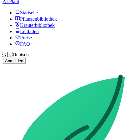
AI Plant
Startseite
Pflanzenbibliothek
Kräuterbibliothek
Leitfaden
Preise
FAQ
🇩🇪
Deutsch
Anmelden