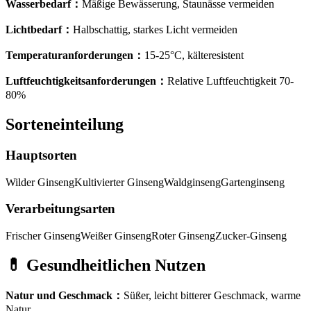
Wasserbedarf
：
Mäßige Bewässerung, Staunässe vermeiden
Lichtbedarf
：
Halbschattig, starkes Licht vermeiden
Temperaturanforderungen
：
15-25°C, kälteresistent
Luftfeuchtigkeitsanforderungen
：
Relative Luftfeuchtigkeit 70-
80%
Sorteneinteilung
Hauptsorten
Wilder Ginseng
Kultivierter Ginseng
Waldginseng
Gartenginseng
Verarbeitungsarten
Frischer Ginseng
Weißer Ginseng
Roter Ginseng
Zucker-Ginseng
💊
Gesundheitlichen Nutzen
Natur und Geschmack
：
Süßer, leicht bitterer Geschmack, warme
Natur