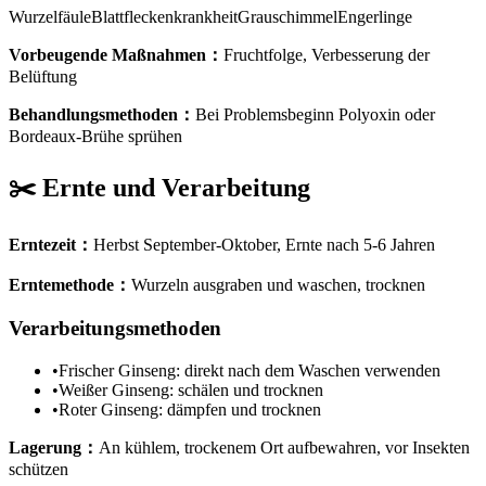
Wurzelfäule
Blattfleckenkrankheit
Grauschimmel
Engerlinge
Vorbeugende Maßnahmen
：
Fruchtfolge, Verbesserung der
Belüftung
Behandlungsmethoden
：
Bei Problemsbeginn Polyoxin oder
Bordeaux-Brühe sprühen
✂️
Ernte und Verarbeitung
Erntezeit
：
Herbst September-Oktober, Ernte nach 5-6 Jahren
Erntemethode
：
Wurzeln ausgraben und waschen, trocknen
Verarbeitungsmethoden
•
Frischer Ginseng: direkt nach dem Waschen verwenden
•
Weißer Ginseng: schälen und trocknen
•
Roter Ginseng: dämpfen und trocknen
Lagerung
：
An kühlem, trockenem Ort aufbewahren, vor Insekten
schützen