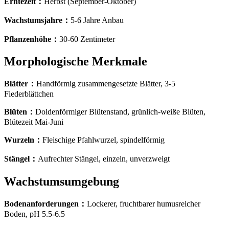
Erntezeit
：
Herbst (September-Oktober)
Wachstumsjahre
：
5-6 Jahre Anbau
Pflanzenhöhe
：
30-60 Zentimeter
Morphologische Merkmale
Blätter
：
Handförmig zusammengesetzte Blätter, 3-5
Fiederblättchen
Blüten
：
Doldenförmiger Blütenstand, grünlich-weiße Blüten,
Blütezeit Mai-Juni
Wurzeln
：
Fleischige Pfahlwurzel, spindelförmig
Stängel
：
Aufrechter Stängel, einzeln, unverzweigt
Wachstumsumgebung
Bodenanforderungen
：
Lockerer, fruchtbarer humusreicher
Boden, pH 5.5-6.5