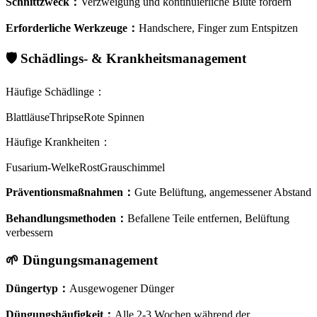
Schnittzweck
：
Verzweigung und kontinuierliche Blüte fördern
Erforderliche Werkzeuge
：
Handschere, Finger zum Entspitzen
🛡️
Schädlings- & Krankheitsmanagement
Häufige Schädlinge
：
Blattläuse
Thripse
Rote Spinnen
Häufige Krankheiten
：
Fusarium-Welke
Rost
Grauschimmel
Präventionsmaßnahmen
：
Gute Belüftung, angemessener Abstand
Behandlungsmethoden
：
Befallene Teile entfernen, Belüftung
verbessern
🌱
Düngungsmanagement
Düngertyp
：
Ausgewogener Dünger
Düngungshäufigkeit
：
Alle 2-3 Wochen während der