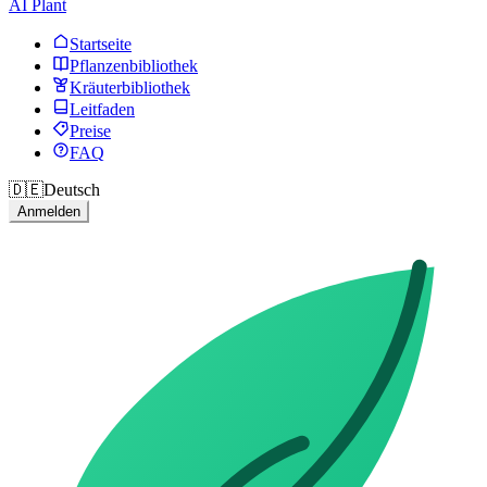
AI Plant
Startseite
Pflanzenbibliothek
Kräuterbibliothek
Leitfaden
Preise
FAQ
🇩🇪
Deutsch
Anmelden