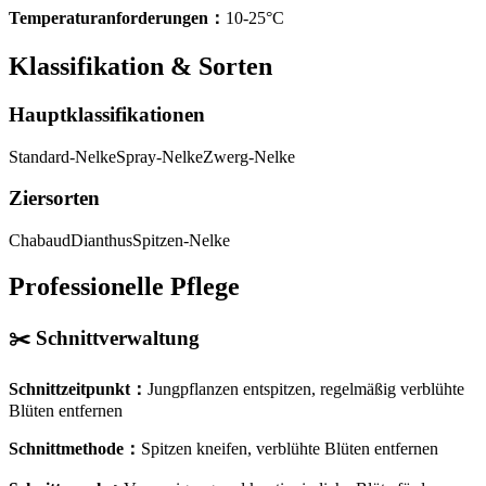
Temperaturanforderungen
：
10-25°C
Klassifikation & Sorten
Hauptklassifikationen
Standard-Nelke
Spray-Nelke
Zwerg-Nelke
Ziersorten
Chabaud
Dianthus
Spitzen-Nelke
Professionelle Pflege
✂️
Schnittverwaltung
Schnittzeitpunkt
：
Jungpflanzen entspitzen, regelmäßig verblühte
Blüten entfernen
Schnittmethode
：
Spitzen kneifen, verblühte Blüten entfernen