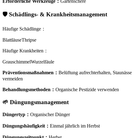
Erforderliche Werkzeuge
：
Gartenschere
🛡️
Schädlings- & Krankheitsmanagement
Häufige Schädlinge
：
Blattläuse
Thripse
Häufige Krankheiten
：
Grauschimmel
Wurzelfäule
Präventionsmaßnahmen
：
Belüftung aufrechterhalten, Staunässe
vermeiden
Behandlungsmethoden
：
Organische Pestizide verwenden
🌱
Düngungsmanagement
Düngertyp
：
Organischer Dünger
Düngungshäufigkeit
：
Einmal jährlich im Herbst
Düngungszeitpunkt
：
Herbst