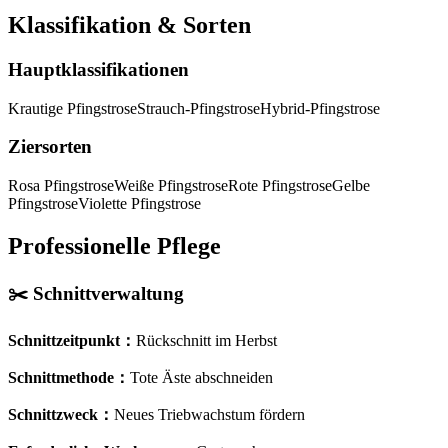
Klassifikation & Sorten
Hauptklassifikationen
Krautige Pfingstrose
Strauch-Pfingstrose
Hybrid-Pfingstrose
Ziersorten
Rosa Pfingstrose
Weiße Pfingstrose
Rote Pfingstrose
Gelbe
Pfingstrose
Violette Pfingstrose
Professionelle Pflege
✂️
Schnittverwaltung
Schnittzeitpunkt
：
Rückschnitt im Herbst
Schnittmethode
：
Tote Äste abschneiden
Schnittzweck
：
Neues Triebwachstum fördern