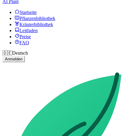
AI Plant
Startseite
Pflanzenbibliothek
Kräuterbibliothek
Leitfaden
Preise
FAQ
🇩🇪
Deutsch
Anmelden