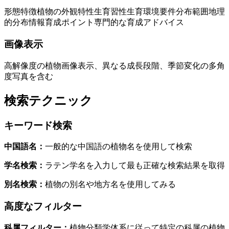
形態特徴
植物の外観特性
生育習性
生育環境要件
分布範囲
地理
的分布情報
育成ポイント
専門的な育成アドバイス
画像表示
高解像度の植物画像表示、異なる成長段階、季節変化の多角
度写真を含む
検索テクニック
キーワード検索
中国語名
：
一般的な中国語の植物名を使用して検索
学名検索
：
ラテン学名を入力して最も正確な検索結果を取得
別名検索
：
植物の別名や地方名を使用してみる
高度なフィルター
科属フィルター
：
植物分類学体系に従って特定の科属の植物