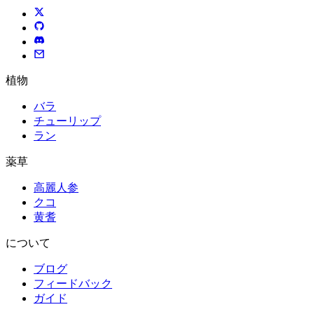
植物
バラ
チューリップ
ラン
薬草
高麗人参
クコ
黄耆
について
ブログ
フィードバック
ガイド