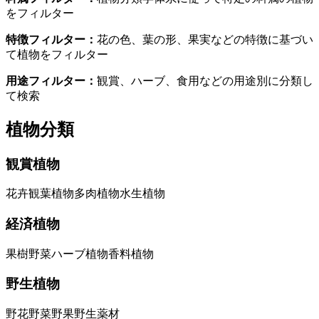
をフィルター
特徴フィルター
：
花の色、葉の形、果実などの特徴に基づい
て植物をフィルター
用途フィルター
：
観賞、ハーブ、食用などの用途別に分類し
て検索
植物分類
観賞植物
花卉
観葉植物
多肉植物
水生植物
経済植物
果樹
野菜
ハーブ植物
香料植物
野生植物
野花
野菜
野果
野生薬材