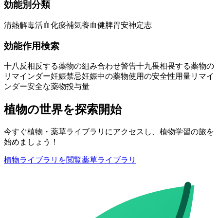
効能別分類
清熱解毒
活血化瘀
補気養血
健脾胃
安神定志
効能作用検索
十八反
相反する薬物の組み合わせ警告
十九畏
相畏する薬物の
リマインダー
妊娠禁忌
妊娠中の薬物使用の安全性
用量リマイ
ンダー
安全な薬物投与量
植物の世界を探索開始
今すぐ植物・薬草ライブラリにアクセスし、植物学習の旅を
始めましょう！
植物ライブラリを閲覧
薬草ライブラリ