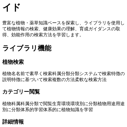
イド
豊富な植物・薬草知識ベースを探索し、ライブラリを使用し
て植物情報の検索、健康効果の理解、育成ガイダンスの取
得、効能作用の検索方法を学習します。
ライブラリ機能
植物検索
植物名
名前で素早く検索
科属分類
分類システムで検索
特徴の
説明
特徴に基づいて検索
複数の方法
柔軟な検索方法
カテゴリー閲覧
植物科属
科属分類で閲覧
生育環境
環境別に分類
植物用途
用途
別に分類
体系的学習
体系的に植物知識を学習
詳細情報