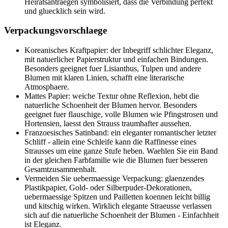
Heiratsantraegen symbolisiert, dass die Verbindung perfekt
und gluecklich sein wird.
Verpackungsvorschlaege
Koreanisches Kraftpapier: der Inbegriff schlichter Eleganz,
mit natuerlicher Papierstruktur und einfachen Bindungen.
Besonders geeignet fuer Lisianthus, Tulpen und andere
Blumen mit klaren Linien, schafft eine literarische
Atmosphaere.
Mattes Papier: weiche Textur ohne Reflexion, hebt die
natuerliche Schoenheit der Blumen hervor. Besonders
geeignet fuer flauschige, volle Blumen wie Pfingstrosen und
Hortensien, laesst den Strauss traumhafter aussehen.
Franzoesisches Satinband: ein eleganter romantischer letzter
Schliff - allein eine Schleife kann die Raffinesse eines
Strausses um eine ganze Stufe heben. Waehlen Sie ein Band
in der gleichen Farbfamilie wie die Blumen fuer besseren
Gesamtzusammenhalt.
Vermeiden Sie uebermaessige Verpackung: glaenzendes
Plastikpapier, Gold- oder Silberpuder-Dekorationen,
uebermaessige Spitzen und Pailletten koennen leicht billig
und kitschig wirken. Wirklich elegante Straeusse verlassen
sich auf die natuerliche Schoenheit der Blumen - Einfachheit
ist Eleganz.