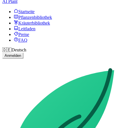
AI Plant
Startseite
Pflanzenbibliothek
Kräuterbibliothek
Leitfaden
Preise
FAQ
🇩🇪
Deutsch
Anmelden