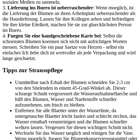
sozialen Medien zu sammeln.
3.
Lieferung ins Buero ist ueberraschender
: Wenn moeglich, ist
die Lieferung der Blumen an ihren Arbeitsplatz ueberraschender als
die Hauslieferung. Lassen Sie ihre Kollegen sehen und befriedigen
Sie ihre kleine Eitelkeit, machen Sie sie zur gluecklichsten Person
im Buero.
4.
Fuegen Sie eine handgeschriebene Karte bei
: Selbst die
schoensten Blumen koennen sich nicht mit aufrichtigen Worten
messen. Schreiben Sie ein paar Saetze von Herzen - selbst ein
einfaches Ich liebe dich ist wertvoller als jede Verpackung und wird
lange geschaetzt.
Tipps zur Strausspflege
Unmittelbar nach Erhalt der Blumen schneiden Sie 2-3 cm
von den Stielenden in einem 45-Grad-Winkel ab. Dieser
schraege Schnitt vergroessert die Wasseraufnahmeflaeche und
hilft den Blumen, Wasser und Naehrstoffe schneller
aufzunehmen, um frisch zu bleiben.
Entfernen Sie alle Blaetter unter der Wasserlinie, da
untergetauchte Blaetter leicht faulen und schlecht riechen, das
Wasser ernsthaft verunreinigen und die Blumen schneller
welken lassen. Vergessen Sie diesen wichtigen Schritt nicht.
Wechseln Sie das Wasser taeglich und reinigen Sie die Vase.
Wenn moeglich, fuegen Sie Blumenkonservierungsmittel oder