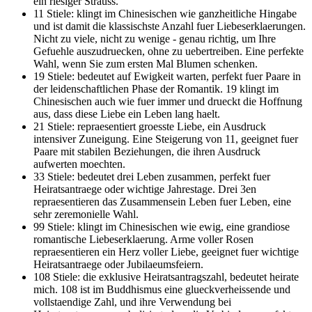
ein riesiger Strauss.
11 Stiele: klingt im Chinesischen wie ganzheitliche Hingabe
und ist damit die klassischste Anzahl fuer Liebeserklaerungen.
Nicht zu viele, nicht zu wenige - genau richtig, um Ihre
Gefuehle auszudruecken, ohne zu uebertreiben. Eine perfekte
Wahl, wenn Sie zum ersten Mal Blumen schenken.
19 Stiele: bedeutet auf Ewigkeit warten, perfekt fuer Paare in
der leidenschaftlichen Phase der Romantik. 19 klingt im
Chinesischen auch wie fuer immer und drueckt die Hoffnung
aus, dass diese Liebe ein Leben lang haelt.
21 Stiele: repraesentiert groesste Liebe, ein Ausdruck
intensiver Zuneigung. Eine Steigerung von 11, geeignet fuer
Paare mit stabilen Beziehungen, die ihren Ausdruck
aufwerten moechten.
33 Stiele: bedeutet drei Leben zusammen, perfekt fuer
Heiratsantraege oder wichtige Jahrestage. Drei 3en
repraesentieren das Zusammensein Leben fuer Leben, eine
sehr zeremonielle Wahl.
99 Stiele: klingt im Chinesischen wie ewig, eine grandiose
romantische Liebeserklaerung. Arme voller Rosen
repraesentieren ein Herz voller Liebe, geeignet fuer wichtige
Heiratsantraege oder Jubilaeumsfeiern.
108 Stiele: die exklusive Heiratsantragszahl, bedeutet heirate
mich. 108 ist im Buddhismus eine glueckverheissende und
vollstaendige Zahl, und ihre Verwendung bei