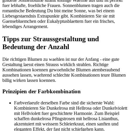
goldene Sonnenblume strahlt sonnige Waerme aus und ist perfekt
fuer lebhafte, froehliche Frauen. Sonnenblumen tragen auch die
romantische Bedeutung Du bist meine Sonne, was bei einem
Liebesgestaendnis Extrapunkte gibt. Kombinieren Sie sie mit
Gaensebluemchen oder Eukalyptusblaettern fuer ein frisches,
lebendiges Arrangement.
Tipps zur Straussgestaltung und
Bedeutung der Anzahl
Die richtigen Blumen zu waehlen ist nur der Anfang - eine gute
Gestaltung laesst einen Strauss wirklich strahlen. Richtige
Kombinationen koennen gewoehnliche Blumen atemberaubend
aussehen lassen, waehrend schlechte Kombinationen teure Blumen
billig wirken lassen koennen.
Prinzipien der Farbkombination
Farbverlaeufe derselben Farbe sind die sicherste Wahl:
Kombinieren Sie Dunkelrosa mit Hellrosa oder Dunkelviolett
mit Hellviolett fuer geschichtete Harmonie. Zum Beispiel
schaffen dunkelrosa Pfingstrosen mit hellrosa Lisianthus,
akzentuiert mit weissem Schleierkraut, einen sanften und
eleganten Effekt, der fast nicht schiefgehen kann.