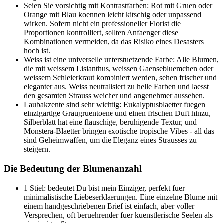
Seien Sie vorsichtig mit Kontrastfarben: Rot mit Gruen oder
Orange mit Blau koennen leicht kitschig oder unpassend
wirken. Sofern nicht ein professioneller Florist die
Proportionen kontrolliert, sollten Anfaenger diese
Kombinationen vermeiden, da das Risiko eines Desasters
hoch ist.
Weiss ist eine universelle unterstuetzende Farbe: Alle Blumen,
die mit weissem Lisianthus, weissen Gaensebluemchen oder
weissem Schleierkraut kombiniert werden, sehen frischer und
eleganter aus. Weiss neutralisiert zu helle Farben und laesst
den gesamten Strauss weicher und angenehmer aussehen.
Laubakzente sind sehr wichtig: Eukalyptusblaetter fuegen
einzigartige Graugruentoene und einen frischen Duft hinzu,
Silberblatt hat eine flauschige, beruhigende Textur, und
Monstera-Blaetter bringen exotische tropische Vibes - all das
sind Geheimwaffen, um die Eleganz eines Strausses zu
steigern.
Die Bedeutung der Blumenanzahl
1 Stiel: bedeutet Du bist mein Einziger, perfekt fuer
minimalistische Liebeserklaerungen. Eine einzelne Blume mit
einem handgeschriebenen Brief ist einfach, aber voller
Versprechen, oft beruehrender fuer kuenstlerische Seelen als