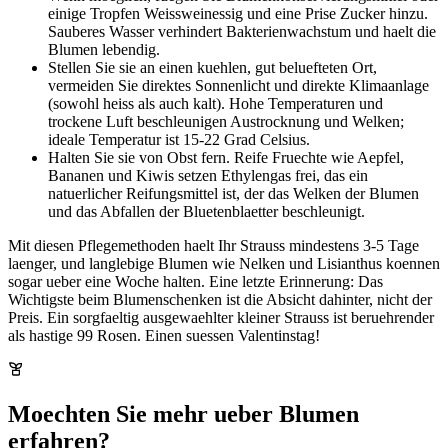
einige Tropfen Weissweinessig und eine Prise Zucker hinzu.
Sauberes Wasser verhindert Bakterienwachstum und haelt die
Blumen lebendig.
Stellen Sie sie an einen kuehlen, gut beluefteten Ort,
vermeiden Sie direktes Sonnenlicht und direkte Klimaanlage
(sowohl heiss als auch kalt). Hohe Temperaturen und
trockene Luft beschleunigen Austrocknung und Welken;
ideale Temperatur ist 15-22 Grad Celsius.
Halten Sie sie von Obst fern. Reife Fruechte wie Aepfel,
Bananen und Kiwis setzen Ethylengas frei, das ein
natuerlicher Reifungsmittel ist, der das Welken der Blumen
und das Abfallen der Bluetenblaetter beschleunigt.
Mit diesen Pflegemethoden haelt Ihr Strauss mindestens 3-5 Tage
laenger, und langlebige Blumen wie Nelken und Lisianthus koennen
sogar ueber eine Woche halten. Eine letzte Erinnerung: Das
Wichtigste beim Blumenschenken ist die Absicht dahinter, nicht der
Preis. Ein sorgfaeltig ausgewaehlter kleiner Strauss ist beruehrender
als hastige 99 Rosen. Einen suessen Valentinstag!
Moechten Sie mehr ueber Blumen
erfahren?