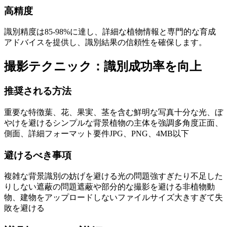
高精度
識別精度は85-98%に達し、詳細な植物情報と専門的な育成
アドバイスを提供し、識別結果の信頼性を確保します。
撮影テクニック：識別成功率を向上
推奨される方法
重要な特徴
葉、花、果実、茎を含む
鮮明な写真
十分な光、ぼ
やけを避ける
シンプルな背景
植物の主体を強調
多角度
正面、
側面、詳細
フォーマット要件
JPG、PNG、4MB以下
避けるべき事項
複雑な背景
識別の妨げを避ける
光の問題
強すぎたり不足した
りしない
遮蔽の問題
遮蔽や部分的な撮影を避ける
非植物
動
物、建物をアップロードしない
ファイルサイズ
大きすぎて失
敗を避ける