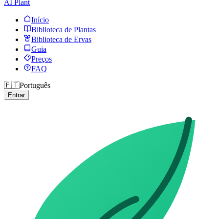
AI Plant
Início
Biblioteca de Plantas
Biblioteca de Ervas
Guia
Preços
FAQ
🇵🇹
Português
Entrar