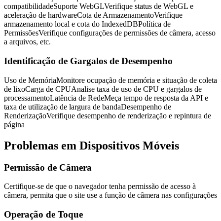
compatibilidade
Suporte WebGL
Verifique status de WebGL e
aceleração de hardware
Cota de Armazenamento
Verifique
armazenamento local e cota do IndexedDB
Política de
Permissões
Verifique configurações de permissões de câmera, acesso
a arquivos, etc.
Identificação de Gargalos de Desempenho
Uso de Memória
Monitore ocupação de memória e situação de coleta
de lixo
Carga de CPU
Analise taxa de uso de CPU e gargalos de
processamento
Latência de Rede
Meça tempo de resposta da API e
taxa de utilização de largura de banda
Desempenho de
Renderização
Verifique desempenho de renderização e repintura de
página
Problemas em Dispositivos Móveis
Permissão de Câmera
Certifique-se de que o navegador tenha permissão de acesso à
câmera, permita que o site use a função de câmera nas configurações
Operação de Toque